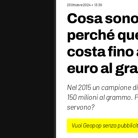
23 Ottobre 2024
13:30
Cosa sono i
perché qu
costa fino 
euro al g
Nel 2015 un campione di
150 milioni al grammo. 
servono?
Vuoi Geopop senza pubblici