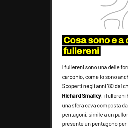
Cosa sono e a 
fullereni
I fullereni sono una delle f
carbonio, come lo sono anc
Scoperti negli anni '80 dai c
, i fulleren
Richard Smalley
una sfera cava composta da 
pentagoni, simile a un pallo
presente un pentagono per p