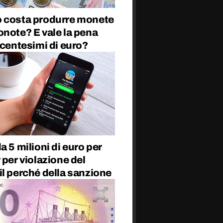
 costa produrre monete
note? E vale la pena
 centesimi di euro?
a 5 milioni di euro per
 per violazione del
l perché della sanzione