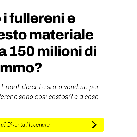
 fullereni e
esto materiale
a 150 milioni di
rammo?
 Endofullereni è stato venduto per
Perchè sono cosi costosi? e a cosa
tà? Diventa Mecenate