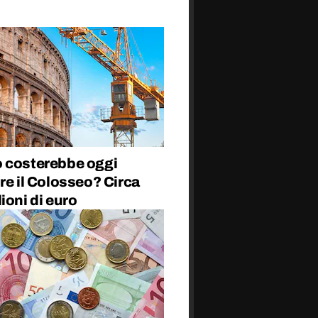
 costerebbe oggi
re il Colosseo? Circa
ioni di euro