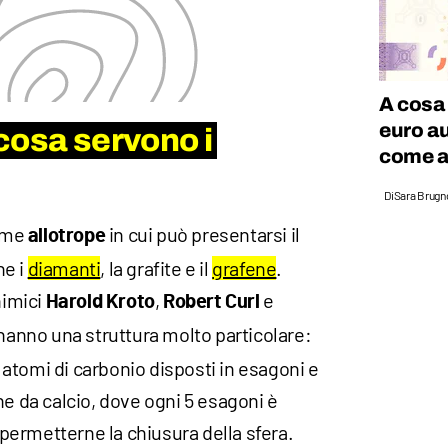
A cosa
euro au
cosa servono i
come a
Di
Sara Brugn
orme
in cui può presentarsi il
allotrope
he i
diamanti
, la grafite e il
grafene
.
himici
,
e
Harold Kroto
Robert Curl
i hanno una struttura molto particolare:
atomi di carbonio disposti in esagoni e
ne da calcio, dove ogni 5 esagoni è
ermetterne la chiusura della sfera.