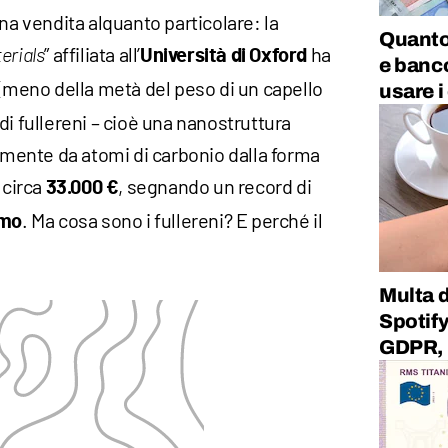
na vendita alquanto particolare: la
Quanto
” affiliata all’
ha
erials
Università di Oxford
e banco
(meno della metà del peso di un capello
usare i
di fullereni – cioè una nanostruttura
ente da atomi di carbonio dalla forma
 circa
, segnando un record di
33.000 €
. Ma cosa sono i fullereni? E perché il
mmo
Multa d
Spotify
GDPR, i