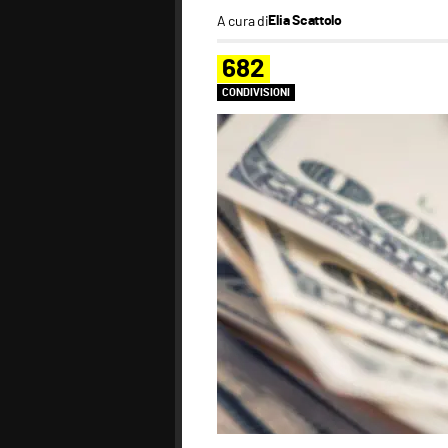
A cura di
Elia Scattolo
682
CONDIVISIONI