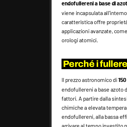
endofullereni a base di azo
viene incapsulata all'intern
caratteristica offre propriet
applicazioni avanzate, come 
orologi atomici.
Perché i fuller
Il prezzo astronomico di
150
endofullereni a base azoto d
fattori. A partire dalla sint
chimiche a elevata temperatu
endofullereni, alla bassa eff
arrivare al tempo investito n