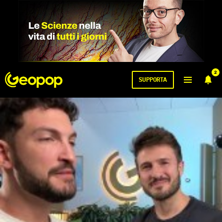
2
SUPPORTA