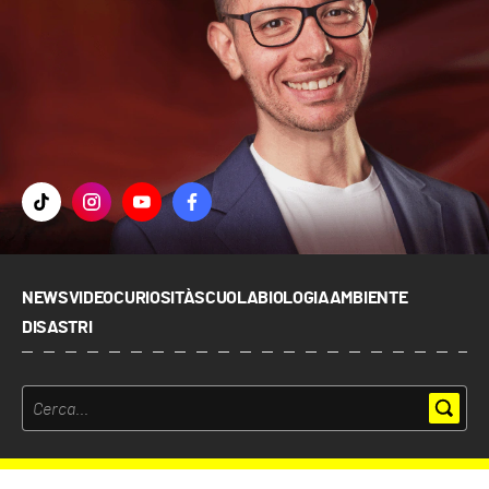
NEWS
VIDEO
CURIOSITÀ
SCUOLA
BIOLOGIA
AMBIENTE
DISASTRI