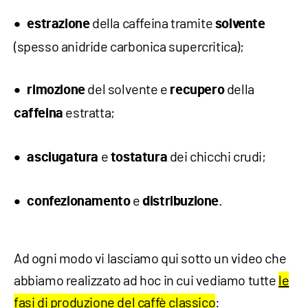
della caffeina tramite
estrazione
solvente
(spesso anidride carbonica supercritica);
del solvente e
della
rimozione
recupero
estratta;
caffeina
e
dei chicchi crudi;
asciugatura
tostatura
e
.
confezionamento
distribuzione
Ad ogni modo vi lasciamo qui sotto un video che
abbiamo realizzato ad hoc in cui vediamo tutte
le
fasi di produzione del caffè classico
: