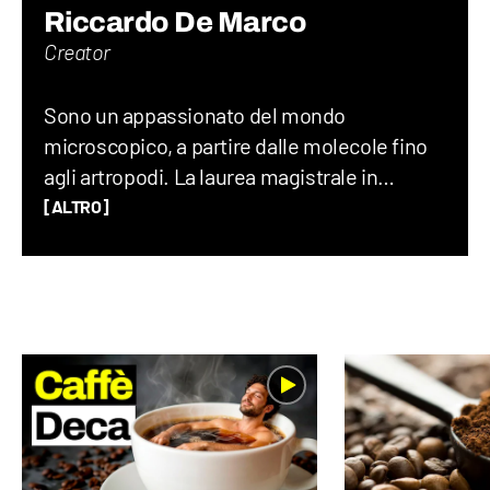
Riccardo De Marco
Creator
Sono un appassionato del mondo
microscopico, a partire dalle molecole fino
agli artropodi. La laurea magistrale in
chimica mi ha permesso di avere gli
[ALTRO]
strumenti necessari per comprendere il
funzionamento del mondo, ma soprattutto
ha saziato la mia fame di risposte. Curioso,
creativo e con idee folli: date una
videocamera, un drone o una chitarra al
DeNa e lo renderete felice.