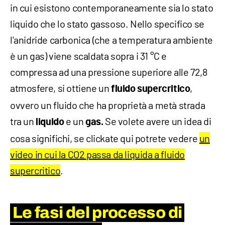
in cui esistono contemporaneamente sia lo stato
liquido che lo stato gassoso. Nello specifico se
l'anidride carbonica (che a temperatura ambiente
è un gas) viene scaldata sopra i 31 °C e
compressa ad una pressione superiore alle 72,8
atmosfere, si ottiene un
,
fluido
supercritico
ovvero un fluido che ha proprietà a metà strada
tra un
e un
Se volete avere un idea di
liquido
gas.
cosa significhi, se clickate qui potrete vedere
un
video in cui la CO2 passa da liquida a fluido
supercritico
.
Le fasi del processo di