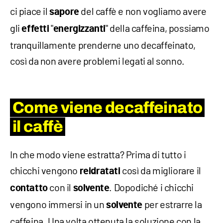
ci piace il
del caffè e non vogliamo avere
sapore
gli
"
" della caffeina, possiamo
effetti
energizzanti
tranquillamente prenderne uno decaffeinato,
così da non avere problemi legati al sonno.
Come viene decaffeinato
il caffè
In che modo viene estratta? Prima di tutto i
chicchi vengono
così da migliorare il
reidratati
con il
. Dopodiché i chicchi
contatto
solvente
vengono immersi in un
per estrarre la
solvente
caffeina. Una volta ottenuta la soluzione con la