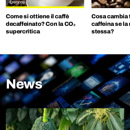
Come si ottiene il caffè
Cosa cambia t
decaffeinato? Con la CO₂
caffeina se la
supercritica
stessa?
News