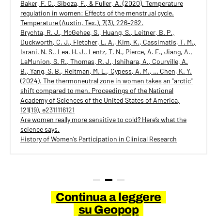
Baker, F. C., Siboza, F., & Fuller, A. (2020). Temperature
regulation in women: Effects of the menstrual cycle.
Temperature (Austin, Tex.), 7(3), 226–262.
Brychta, R. J., McGehee, S., Huang, S., Leitner, B. P.,
Duckworth, C. J., Fletcher, L. A., Kim, K., Cassimatis, T. M.,
Israni, N. S., Lea, H. J., Lentz, T. N., Pierce, A. E., Jiang, A.,
LaMunion, S. R., Thomas, R. J., Ishihara, A., Courville, A.
B., Yang, S. B., Reitman, M. L., Cypess, A. M., … Chen, K. Y.
(2024). The thermoneutral zone in women takes an "arctic"
shift compared to men. Proceedings of the National
Academy of Sciences of the United States of America,
121(19), e2311116121
Are women really more sensitive to cold? Here’s what the
science says.
History of Women’s Participation in Clinical Research
Continua a leggere
su Geopop