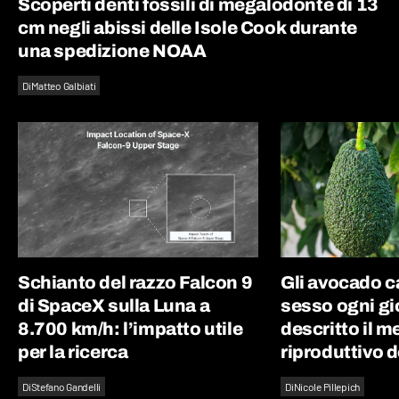
Scoperti denti fossili di megalodonte di 13
cm negli abissi delle Isole Cook durante
una spedizione NOAA
Di
Matteo Galbiati
Schianto del razzo Falcon 9
Gli avocado 
di SpaceX sulla Luna a
sesso ogni gi
8.700 km/h: l’impatto utile
descritto il 
per la ricerca
riproduttivo d
Di
Stefano Gandelli
Di
Nicole Pillepich