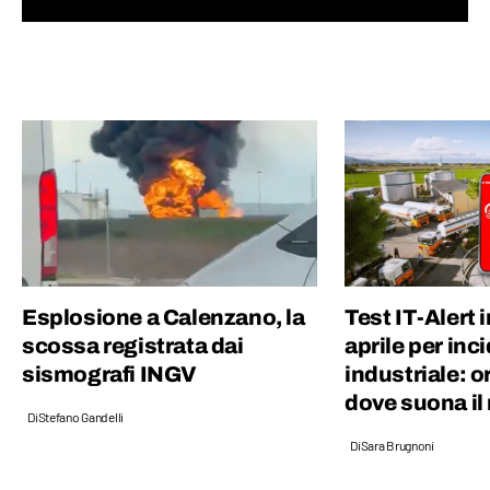
alla SISSA di Trieste e in passato ho fatto
divulgazione scientifica con il progetto “Chi
ha paura del buio?”.
Esplosione a Calenzano, la
Test IT-Alert i
scossa registrata dai
aprile per inc
sismografi INGV
industriale: o
dove suona i
Di
Stefano Gandelli
Di
Sara Brugnoni