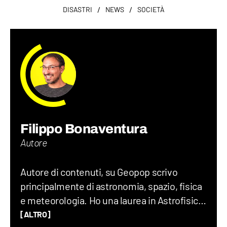
/
/
DISASTRI
NEWS
SOCIETÀ
Filippo Bonaventura
Autore
Autore di contenuti, su Geopop scrivo
principalmente di astronomia, spazio, fisica
e meteorologia. Ho una laurea in Astrofisica,
un Master in Comunicazione della Scienza
[ALTRO]