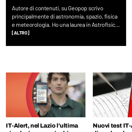
Autore di contenuti, su Geopop scrivo
principalmente di astronomia, spazio, fisica
e meteorologia. Ho una laurea in Astrofisica,
un Master in Comunicazione della Scienza
[ALTRO]
alla SISSA di Trieste e in passato ho fatto
divulgazione scientifica con il progetto “Chi
ha paura del buio?”.
IT-Alert, nel Lazio l’ultima
Nuovi test IT-