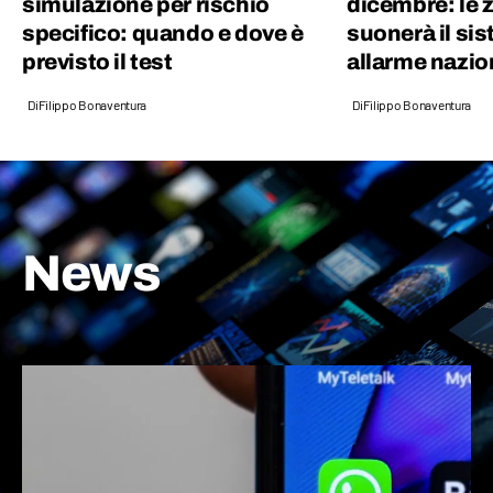
simulazione per rischio
dicembre: le z
specifico: quando e dove è
suonerà il sis
previsto il test
allarme nazio
Di
Filippo Bonaventura
Di
Filippo Bonaventura
News