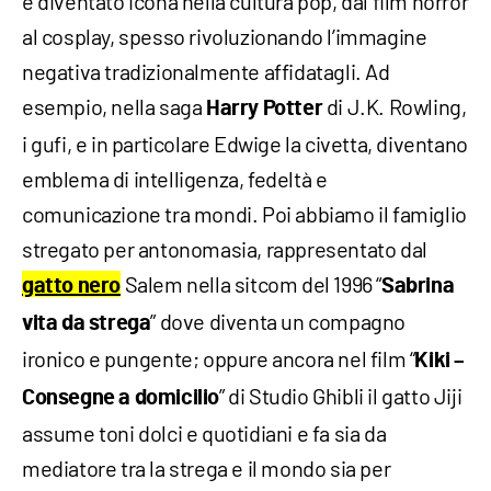
è diventato icona nella cultura pop, dal film horror
al cosplay, spesso rivoluzionando l’immagine
negativa tradizionalmente affidatagli. Ad
esempio, nella saga
di J.K. Rowling,
Harry Potter
i gufi, e in particolare Edwige la civetta, diventano
emblema di intelligenza, fedeltà e
comunicazione tra mondi. Poi abbiamo il famiglio
stregato per antonomasia, rappresentato dal
Salem nella sitcom del 1996 “
gatto nero
Sabrina
” dove diventa un compagno
vita da strega
ironico e pungente; oppure ancora nel film “
Kiki –
” di Studio Ghibli il gatto Jiji
Consegne a domicilio
assume toni dolci e quotidiani e fa sia da
mediatore tra la strega e il mondo sia per