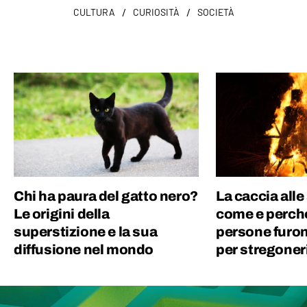
/
/
CULTURA
CURIOSITÀ
SOCIETÀ
Chi ha paura del gatto nero?
La caccia alle
Le origini della
come e perché
superstizione e la sua
persone furo
diffusione nel mondo
per stregoner