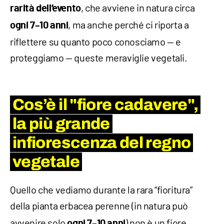
, che avviene in natura circa
rarità dell’evento
, ma anche perché ci riporta a
ogni 7–10 anni
riflettere su quanto poco conosciamo — e
proteggiamo — queste meraviglie vegetali.
Cos’è il "fiore cadavere",
la più grande
infiorescenza del regno
vegetale
Quello che vediamo durante la rara “fioritura”
della pianta erbacea perenne
(in natura può
avvenire solo
) non è un fiore
ogni 7–10 anni