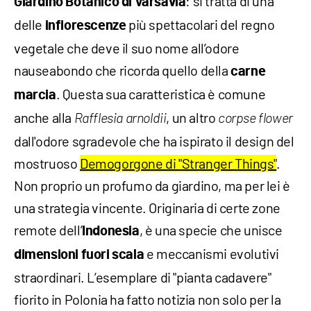
: si tratta di una
Giardino Botanico di Varsavia
delle
più spettacolari del regno
infiorescenze
vegetale che deve il suo nome all’odore
nauseabondo che ricorda quello della
carne
. Questa sua caratteristica è comune
marcia
anche alla
, un altro
Rafflesia arnoldii
corpse flower
dall'odore sgradevole che ha ispirato il design del
mostruoso
Demogorgone di "Stranger Things"
.
Non proprio un profumo da giardino, ma per lei è
una strategia vincente. Originaria di certe zone
remote dell’
, è una specie che unisce
Indonesia
e meccanismi evolutivi
dimensioni fuori scala
straordinari. L’esemplare di "pianta cadavere"
fiorito in Polonia ha fatto notizia non solo per la