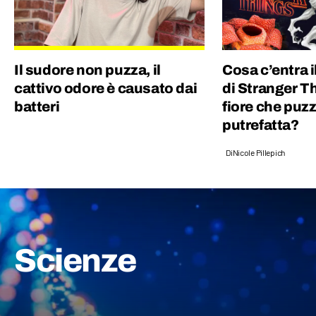
Il sudore non puzza, il
Cosa c’entra 
cattivo odore è causato dai
di Stranger T
batteri
fiore che puzz
putrefatta?
Di
Nicole Pillepich
Scienze