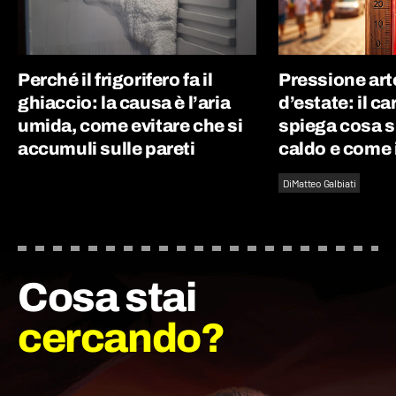
Perché il frigorifero fa il
Pressione art
ghiaccio: la causa è l’aria
d’estate: il c
umida, come evitare che si
spiega cosa s
accumuli sulle pareti
caldo e come 
Di
Matteo Galbiati
Cosa stai
cercando?