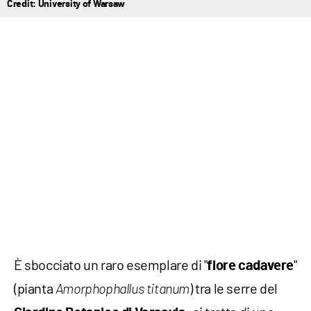
Credit: University of Warsaw
È sbocciato un raro esemplare di "
"
fiore cadavere
(pianta
) tra le serre del
Amorphophallus titanum