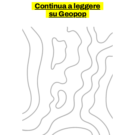
Continua a leggere
su Geopop