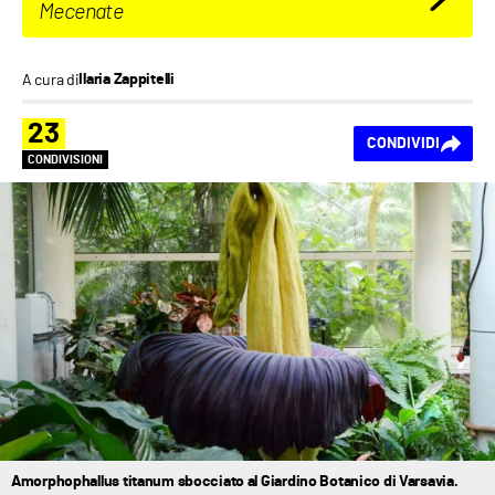
Mecenate
A cura di
Ilaria Zappitelli
23
CONDIVIDI
CONDIVISIONI
Amorphophallus titanum sbocciato al Giardino Botanico di Varsavia.