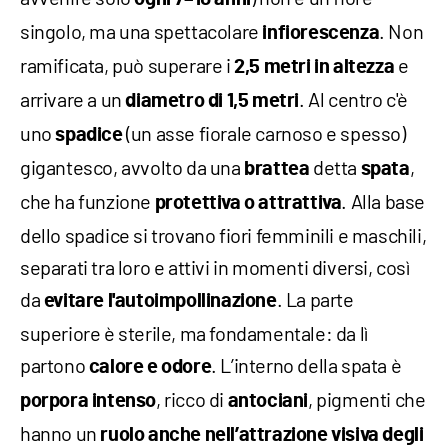
singolo, ma una spettacolare
. Non
infiorescenza
ramificata, può superare i
e
2,5 metri in altezza
arrivare a un
. Al centro c'è
diametro di 1,5 metri
uno
(un asse fiorale carnoso e spesso)
spadice
gigantesco, avvolto da una
detta
,
brattea
spata
che ha funzione
. Alla base
protettiva o attrattiva
dello spadice si trovano fiori femminili e maschili,
separati tra loro e attivi in momenti diversi, così
da
. La parte
evitare l'autoimpollinazione
superiore è sterile, ma fondamentale: da lì
partono
. L’interno della spata è
calore e odore
, ricco di
, pigmenti che
porpora intenso
antociani
hanno un
ruolo anche nell’attrazione visiva degli