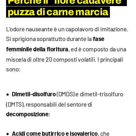
Perché il "fiore cadavere"
puzza di carne marcia
L’odore nauseante è un capolavoro di imitazione.
Si sprigiona soprattutto durante la
fase
, ed è composto da una
femminile della fioritura
miscela di oltre 20 composti volatili. I principali
sono:
(DMDS) e dimetil-trisolfuro
Dimetil-disolfuro
(DMTS), responsabili del sentore di
;
decomposizione
, che
Acidi come butirrico e isovalerico