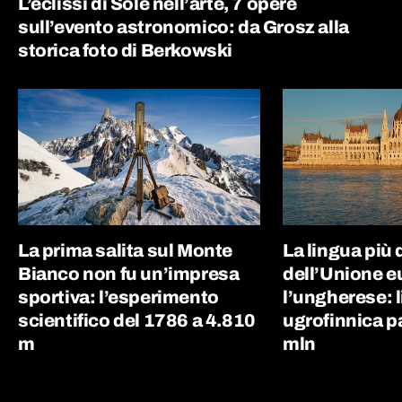
L’eclissi di Sole nell’arte, 7 opere
sull’evento astronomico: da Grosz alla
storica foto di Berkowski
La prima salita sul Monte
La lingua più d
Bianco non fu un’impresa
dell’Unione e
sportiva: l’esperimento
l’ungherese: 
scientifico del 1786 a 4.810
ugrofinnica p
m
mln