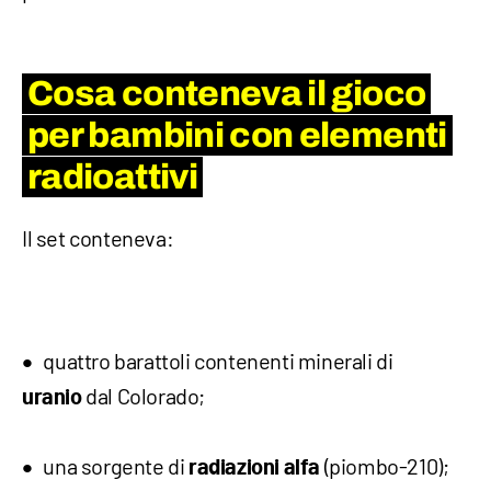
Cosa conteneva il gioco
per bambini con elementi
radioattivi
Il set conteneva:
quattro barattoli contenenti minerali di
dal Colorado;
uranio
una sorgente di
(piombo-210);
radiazioni alfa