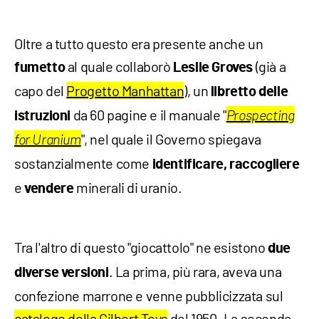
Oltre a tutto questo era presente anche un
al quale collaborò
(già a
fumetto
Leslie Groves
capo del
Progetto Manhattan
), un
libretto delle
da 60 pagine e il manuale "
istruzioni
Prospecting
", nel quale il Governo spiegava
for Uranium
sostanzialmente come
identificare, raccogliere
e
minerali di uranio.
vendere
Tra l'altro di questo "giocattolo" ne esistono
due
. La prima, più rara, aveva una
diverse versioni
confezione marrone e venne pubblicizzata sul
catalogo della Gilbert Toys
del 1950. La seconda