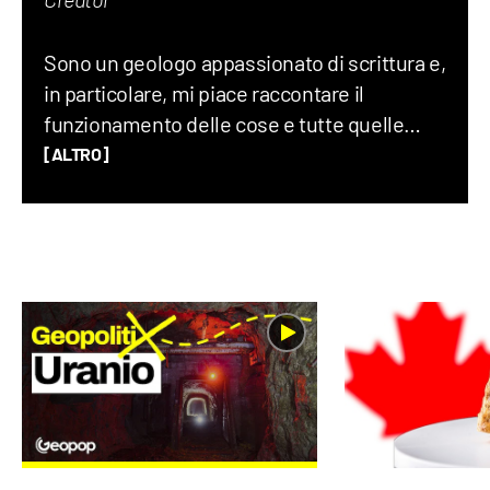
Creator
Sono un geologo appassionato di scrittura e,
in particolare, mi piace raccontare il
funzionamento delle cose e tutte quelle
storie assurde (ma vere) che accadono nel
[ALTRO]
mondo ogni giorno. Credo che uno degli
elementi chiave per creare un buon
contenuto sia mescolare scienza e cultura
“pop”: proprio per questo motivo amo
guardare film, andare ai concerti e
collezionare dischi in vinile.