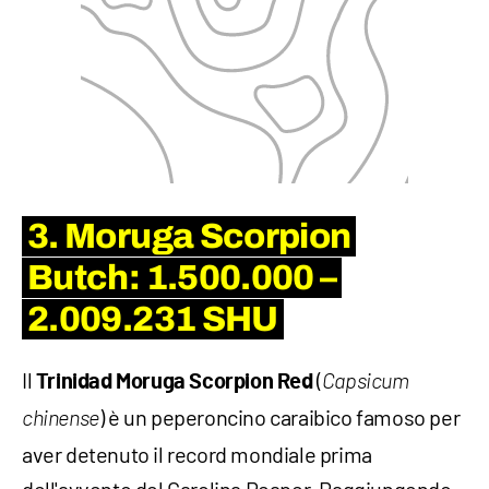
3. Moruga Scorpion
Butch: 1.500.000 –
2.009.231 SHU
Il
(
Trinidad Moruga Scorpion Red
Capsicum
) è un peperoncino caraibico famoso per
chinense
aver detenuto il record mondiale prima
dell'avvento del Carolina Reaper. Raggiungendo