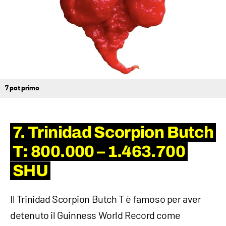
7 pot primo
7. Trinidad Scorpion Butch
T: 800.000 – 1.463.700
SHU
Il Trinidad Scorpion Butch T è famoso per aver
detenuto il Guinness World Record come