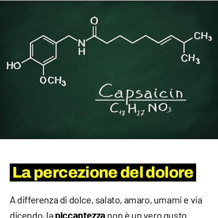
La percezione del dolore
A differenza di dolce, salato, amaro, umami e via
dicendo, la
non è un vero gusto
piccantezza