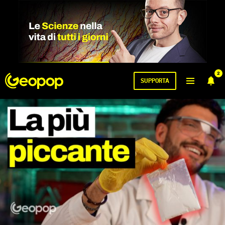
2
SUPPORTA