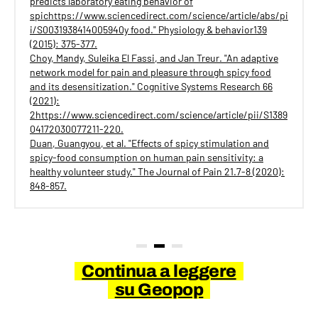
predicts laboratory eating behavior of
spichttps://www.sciencedirect.com/science/article/abs/pi
i/S0031938414005940y food." Physiology & behavior139
(2015): 375-377.
Choy, Mandy, Suleika El Fassi, and Jan Treur. "An adaptive
network model for pain and pleasure through spicy food
and its desensitization." Cognitive Systems Research 66
(2021):
2https://www.sciencedirect.com/science/article/pii/S1389
04172030077211-220.
Duan, Guangyou, et al. "Effects of spicy stimulation and
spicy-food consumption on human pain sensitivity: a
healthy volunteer study." The Journal of Pain 21.7-8 (2020):
848-857.
Continua a leggere
su Geopop