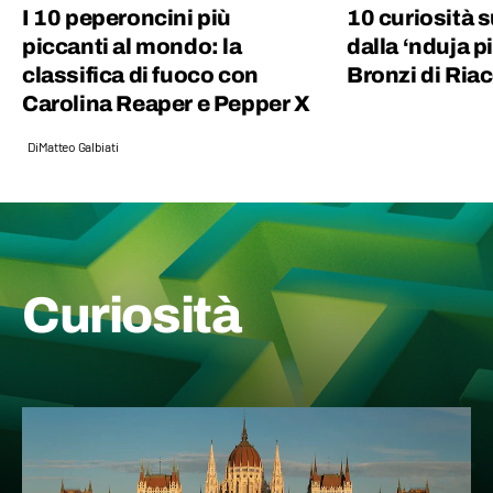
I 10 peperoncini più
10 curiosità s
piccanti al mondo: la
dalla ‘nduja p
classifica di fuoco con
Bronzi di Ria
Carolina Reaper e Pepper X
Di
Matteo Galbiati
Curiosità