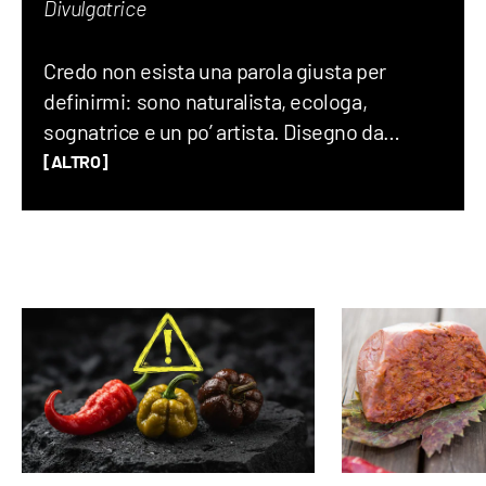
Divulgatrice
Credo non esista una parola giusta per
definirmi: sono naturalista, ecologa,
sognatrice e un po’ artista. Disegno da
quando ho memoria e ammiro il mondo con
[ALTRO]
occhio scientifico e una punta di meraviglia.
Mi emoziono nel capire come funziona ciò
che mi circonda e faccio di tutto per
continuare a imparare. Disegno, scrivo e
parlo di ciò che amo: natura, animali,
botanica e curiosità.