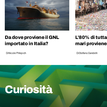
botanica e curiosità.
Da dove proviene il GNL
L’80% di tutta
importato in Italia?
mari proviene 
Di
Nicole Pillepich
Di
Stefano Gandelli
Curiosità