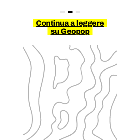
Continua a leggere
su Geopop