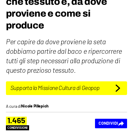
che tessuto è, da dove
proviene e come si
produce
Per capire da dove proviene la seta
dobbiamo partire dal baco e ripercorrere
tutti gli step necessari alla produzione di
questo prezioso tessuto.
Supporta la Missione Cultura di Geopop
A cura di
Nicole Pillepich
1.465
CONDIVIDI
CONDIVISIONI