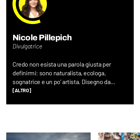
Nicole Pillepich
Divulgatrice
Credo non esista una parola giusta per
definirmi: sono naturalista, ecologa,
sognatrice e un po’ artista. Disegno da
quando ho memoria e ammiro il mondo con
[ALTRO]
occhio scientifico e una punta di meraviglia.
Mi emoziono nel capire come funziona ciò
che mi circonda e faccio di tutto per
continuare a imparare. Disegno, scrivo e
parlo di ciò che amo: natura, animali,