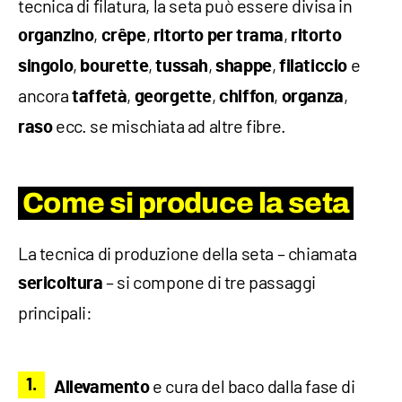
tecnica di filatura, la seta può essere divisa in
,
,
,
organzino
crêpe
ritorto per trama
ritorto
,
,
,
,
e
singolo
bourette
tussah
shappe
filaticcio
ancora
,
,
,
,
taffetà
georgette
chiffon
organza
ecc. se mischiata ad altre fibre.
raso
Come si produce la seta
La tecnica di produzione della seta – chiamata
– si compone di tre passaggi
sericoltura
principali:
e cura del baco dalla fase di
Allevamento