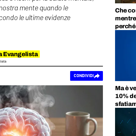
 nostra mente quando le
Che co
condo le ultime evidenze
mentre 
perché
a Evangelista
iata
CONDIVIDI
Ma è ve
10% del
sfatiam