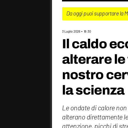
Da oggi puoi supportare la 
3 Luglio 2026
18:30
Il caldo e
alterare le
nostro cer
la scienza
Le ondate di calore non 
alterano direttamente le 
attenzione, picchi di str