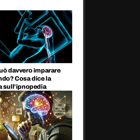
può davvero imparare
do? Cosa dice la
a sull’ipnopedia