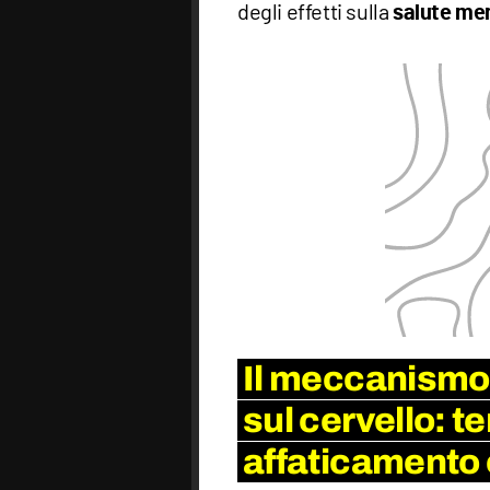
degli effetti sulla
salute me
Il meccanismo 
sul cervello: 
affaticamento 