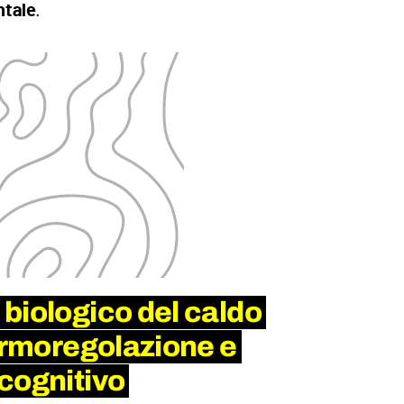
.
ntale
biologico del caldo
termoregolazione e
cognitivo