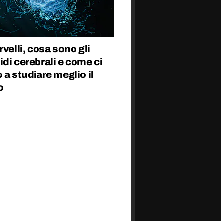
rvelli, cosa sono gli
di cerebrali e come ci
 a studiare meglio il
o