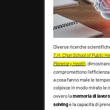
Diverse ricerche scientific
T.H. Chan School of Public He
, dimostrano
Planetary Health
compromettono l'efficienza 
a cosa fanno male le tempera
colpisce in modo mirato le 
ovvero la
memoria di lavor
e la capacità di pren
solving