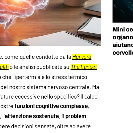
Mini ce
organoi
aiutano
cervell
he, come quelle condotte dalla
Harvard
o le analisi pubblicate su
alth
The Lancet
 che l'ipertermia e lo stress termico
del nostro sistema nervoso centrale. Ma
ture eccessive nello specifico? Il caldo
nostre
,
funzioni cognitive complesse
, l'
, il
o
attenzione sostenuta
problem
dere decisioni sensate, oltre ad avere