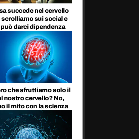
sa succede nel cervello
scrolliamo sui social e
 può darci dipendenza
ro che sfruttiamo solo il
 nostro cervello? No,
o il mito con la scienza