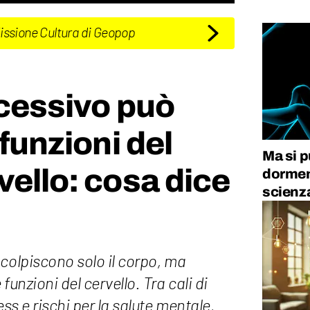
Missione Cultura di Geopop
ccessivo può
 funzioni del
Ma si 
vello: cosa dice
dormen
scienz
colpiscono solo il corpo, ma
funzioni del cervello. Tra cali di
ess e rischi per la salute mentale,