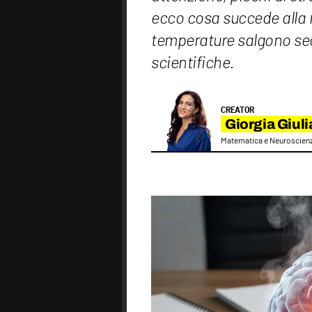
ecco cosa succede alla
temperature salgono se
scientifiche.
CREATOR
Giorgia Giuli
Matematica e Neuroscienz