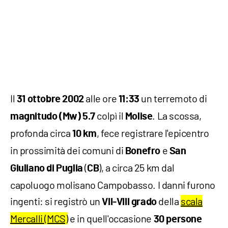
Il
alle ore
un terremoto di
31 ottobre 2002
11:33
colpì il
. La scossa,
magnitudo (Mw) 5.7
Molise
profonda circa
, fece registrare l'epicentro
10 km
in prossimità dei comuni di
e
Bonefro
San
(
), a circa 25 km dal
Giuliano di Puglia
CB
capoluogo molisano Campobasso. I danni furono
ingenti: si registrò un
della
scala
VII-VIII grado
Mercalli (MCS)
e in quell'occasione
30 persone