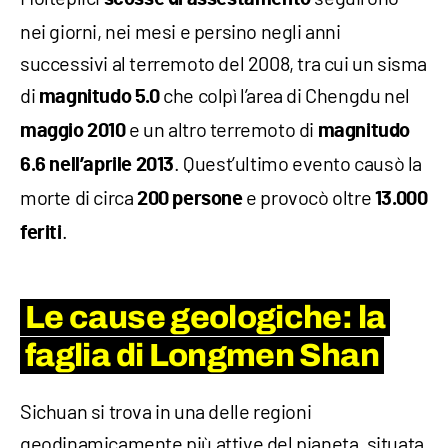
nei giorni, nei mesi e persino negli anni
successivi al terremoto del 2008, tra cui un sisma
di
che colpì l’area di Chengdu nel
magnitudo 5.0
e un altro terremoto di
maggio 2010
magnitudo
. Quest’ultimo evento causò la
6.6 nell’aprile 2013
morte di circa
e provocò oltre
200
persone
13.000
.
feriti
Le cause geologiche: la
faglia di Longmen Shan
Sichuan si trova in una delle regioni
geodinamicamente più attive del pianeta, situata