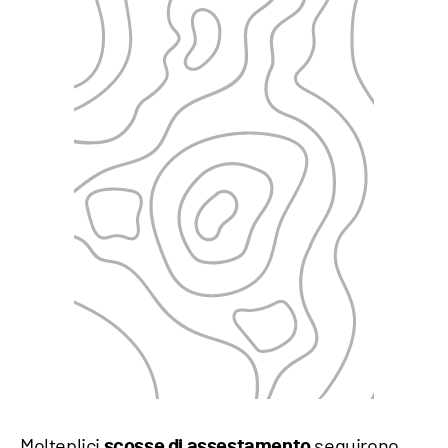
Molteplici
seguirono
scosse di assestamento