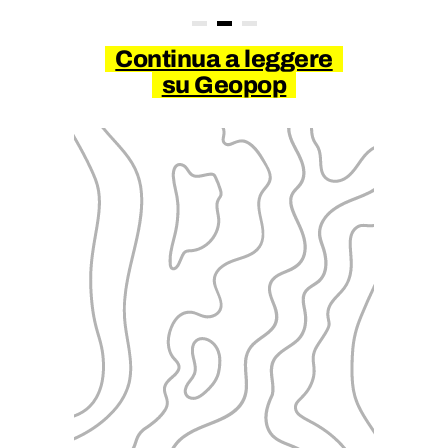
Continua a leggere
su Geopop