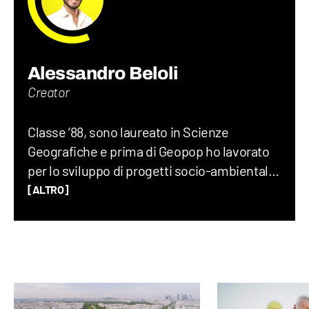
Alessandro Beloli
Creator
Classe ‘88, sono laureato in Scienze
Geografiche e prima di Geopop ho lavorato
per lo sviluppo di progetti socio-ambientali,
scritto un romanzo di viaggio, insegnato
[ALTRO]
Geografia, Storia e Lettere alle superiori e
fatto divulgazione su YouTube e RaiGulp.
Viaggiare e raccontare il mondo è la mia
passione: geopolitica, luoghi, usi e costumi,
storie… Da bambino adoravo Piero Angela e
Indiana Jones.