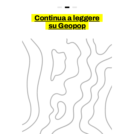
Continua a leggere
su Geopop