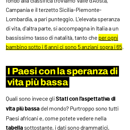
fondo alla classifica troviamo Valle d'Aosta,
Campania e il terzetto Sicilia-Piemonte-
Lombardia, a pari punteggio. L'elevata speranza
di vita, d'altra parte, si accompagna in Italia a un
bassissimo tasso di natalità, tanto che
per ogni
bambino sotto i 6 anni ci sono 5 anziani sopra i 65
.
I Paesi con la speranza di
vita più bassa
Quali sono invece gli
Stati con l'aspettativa di
del mondo? Purtroppo sono tutti
vita più bassa
Paesi africani e, come potete vedere nella
sottostante, i dati sono drammatici,
tabella