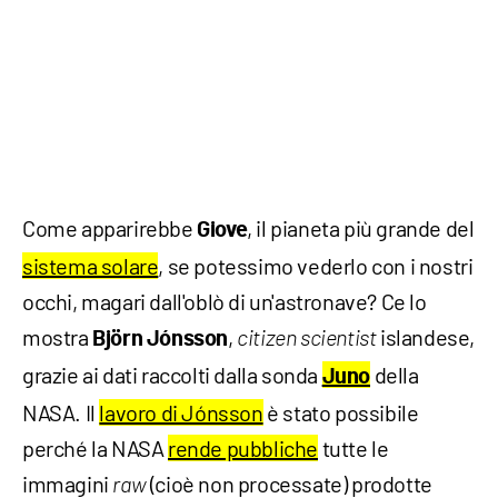
Come apparirebbe
, il pianeta più grande del
Giove
sistema solare
, se potessimo vederlo con i nostri
occhi, magari dall'oblò di un'astronave? Ce lo
mostra
,
islandese,
Björn Jónsson
citizen scientist
grazie ai dati raccolti dalla sonda
della
Juno
NASA. Il
lavoro di Jónsson
è stato possibile
perché la NASA
rende pubbliche
tutte le
immagini
(cioè non processate) prodotte
raw