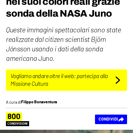
nei suoi colori reali grazie
sonda della NASA Juno
Queste immagini spettacolari sono state
realizzate dal citizen scientist Björn
Jónsson usando i dati della sonda
americana Juno.
Vogliamo andare oltre il web: partecipa alla
Missione Cultura
A cura di
Filippo Bonaventura
800
CONDIVIDI
CONDIVISIONI