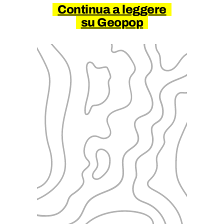
Continua a leggere
su Geopop