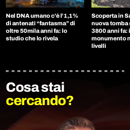
Nel DNA umano c’è l’1,1%
Scoperta in 
di antenati “fantasma” di
nuova tomba d
oltre 50mila anni fa: lo
3800 anni fa: i
studio che lo rivela
monumento nu
livelli
Cosa stai
cercando?