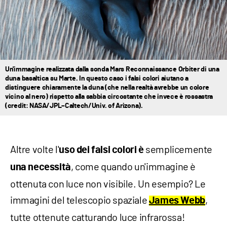
Un'immagine realizzata dalla sonda Mars Reconnaissance Orbiter di una
duna basaltica su Marte. In questo caso i falsi colori aiutano a
distinguere chiaramente la duna (che nella realtà avrebbe un colore
vicino al nero) rispetto alla sabbia circostante che invece è rossastra
(credit: NASA/JPL–Caltech/Univ. of Arizona).
Altre volte l'
semplicemente
uso dei falsi colori è
, come quando un'immagine è
una necessità
ottenuta con luce non visibile. Un esempio? Le
immagini del telescopio spaziale
,
James Webb
tutte ottenute catturando luce infrarossa!