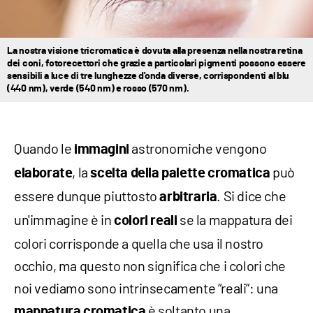
La nostra visione tricromatica è dovuta alla presenza nella nostra retina
dei coni, fotorecettori che grazie a particolari pigmenti possono essere
sensibili a luce di tre lunghezze d'onda diverse, corrispondenti al blu
(440 nm), verde (540 nm) e rosso (570 nm).
Quando le
astronomiche vengono
immagini
, la
può
elaborate
scelta della palette cromatica
essere dunque piuttosto
. Si dice che
arbitraria
un'immagine è in
se la mappatura dei
colori reali
colori corrisponde a quella che usa il nostro
occhio, ma questo non significa che i colori che
noi vediamo sono intrinsecamente “reali”: una
è soltanto una
mappatura cromatica