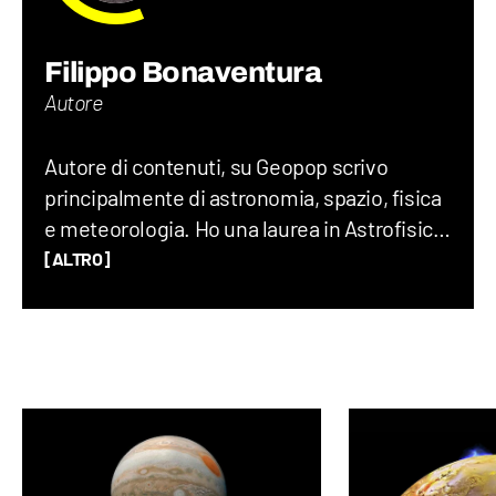
Filippo Bonaventura
Autore
Autore di contenuti, su Geopop scrivo
principalmente di astronomia, spazio, fisica
e meteorologia. Ho una laurea in Astrofisica,
un Master in Comunicazione della Scienza
[ALTRO]
alla SISSA di Trieste e in passato ho fatto
divulgazione scientifica con il progetto “Chi
ha paura del buio?”.