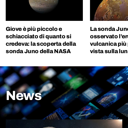
Giove è più piccolo e
La sonda Jun
schiacciato di quanto si
osservato l’e
credeva: la scoperta della
vulcanica più
sonda Juno della NASA
vista sulla lun
News