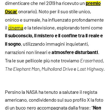
dimenticare che nel 2019 ha ricevuto un
premio
onorario). Noto per il suo stile unico,
Oscar
onirico e surreale, ha influenzato profondamente
il
cinema
e la televisione, esplorando temi come
il subconscio, il mistero e il confine tra il reale e
, utilizzando immagini inquietanti,
il sogno
narrazioni non lineari e
.
atmosfere disturbanti
Tra le sue pellicole più note troviamo
,
Eraserhead
,
e
.
The Elephant Man
Mulholland Drive
Lost Highway
Persino la NASA ha tenuto a salutare il regista
americano, condividendo sul suo profilo X la foto
di un buco nero accompagnata dalla frase: “
Non