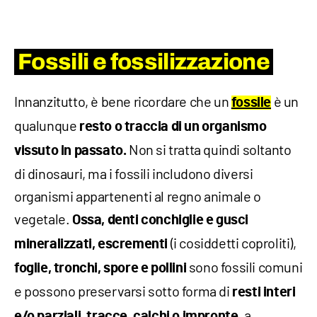
Fossili e fossilizzazione
Innanzitutto, è bene ricordare che un
è un
fossile
qualunque
resto o traccia di un organismo
Non si tratta quindi soltanto
vissuto in passato.
di dinosauri, ma i fossili includono diversi
organismi appartenenti al regno animale o
vegetale.
Ossa, denti conchiglie e gusci
(i cosiddetti coproliti),
mineralizzati, escrementi
sono fossili comuni
foglie, tronchi, spore e pollini
e possono preservarsi sotto forma di
resti interi
, a
e/o parziali, tracce, calchi o impronte