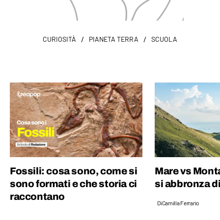
/
/
CURIOSITÀ
PIANETA TERRA
SCUOLA
Fossili: cosa sono, come si
Mare vs Monta
sono formati e che storia ci
si abbronza di
raccontano
Di
Camilla Ferrario