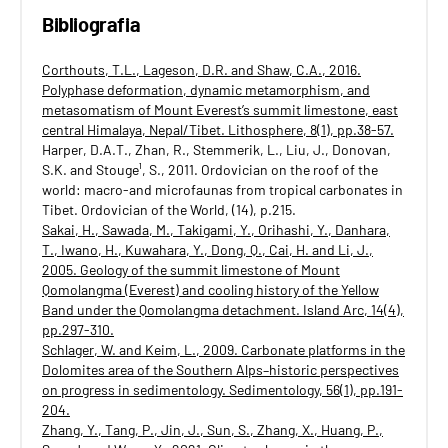
Bibliografia
Corthouts, T.L., Lageson, D.R. and Shaw, C.A., 2016.
Polyphase deformation, dynamic metamorphism, and
metasomatism of Mount Everest’s summit limestone, east
central Himalaya, Nepal/Tibet. Lithosphere, 8(1), pp.38-57.
Harper, D.A.T., Zhan, R., Stemmerik, L., Liu, J., Donovan,
S.K. and Stouge¹, S., 2011. Ordovician on the roof of the
world: macro-and microfaunas from tropical carbonates in
Tibet. Ordovician of the World, (14), p.215.
Sakai, H., Sawada, M., Takigami, Y., Orihashi, Y., Danhara,
T., Iwano, H., Kuwahara, Y., Dong, Q., Cai, H. and Li, J.,
2005. Geology of the summit limestone of Mount
Qomolangma (Everest) and cooling history of the Yellow
Band under the Qomolangma detachment. Island Arc, 14(4),
pp.297-310.
Schlager, W. and Keim, L., 2009. Carbonate platforms in the
Dolomites area of the Southern Alps–historic perspectives
on progress in sedimentology. Sedimentology, 56(1), pp.191-
204.
Zhang, Y., Tang, P., Jin, J., Sun, S., Zhang, X., Huang, P.,