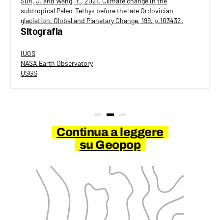
Sun, J. and Wang, Y., 2021. Climate change in the
subtropical Paleo-Tethys before the late Ordovician
glaciation. Global and Planetary Change, 199, p.103432.
Sitografia
IUGS
NASA Earth Observatory
USGS
Continua a leggere
su Geopop