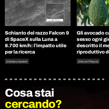
Schianto del razzo Falcon 9
Gli avocado 
di SpaceX sulla Luna a
sesso ogni gi
8.700 km/h: l’impatto utile
descritto il 
per la ricerca
riproduttivo d
Di
Stefano Gandelli
Di
Nicole Pillepich
Cosa stai
cercando?