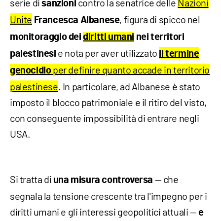
serie di
contro la senatrice delle
Nazioni
sanzioni
Unite
, figura di spicco nel
Francesca Albanese
monitoraggio dei
diritti umani
nei territori
e nota per aver utilizzato
palestinesi
il termine
per definire quanto accade in territorio
genocidio
palestinese
. In particolare, ad Albanese è stato
imposto il blocco patrimoniale e il ritiro del visto,
con conseguente impossibilità di entrare negli
USA.
Si tratta di
— che
una misura controversa
segnala la tensione crescente tra l'impegno per i
diritti umani e gli interessi geopolitici attuali —
e