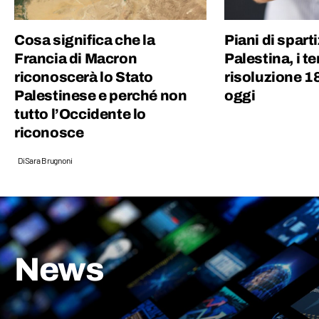
Cosa significa che la
Piani di spart
Francia di Macron
Palestina, i te
riconoscerà lo Stato
risoluzione 1
Palestinese e perché non
oggi
tutto l’Occidente lo
riconosce
Di
Sara Brugnoni
News