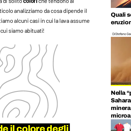
 di solito
che tendono al
colori
rticolo analizziamo da cosa dipende il
Quali s
tiamo alcuni casi in cui la lava assume
eruzio
 cui siamo abituati!
Di
Stefano Gan
Nella “
Sahara
mineral
microa
 il colore degli