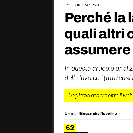
2 Febbraio 2023
18:30
Perché la 
quali altri
assumere
In questo articolo anali
della lava ed i (rari) cas
Vogliamo andare oltre il web
A cura di
Alessandro Novellino
62