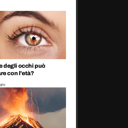
re degli occhi può
re con l’età?
glio