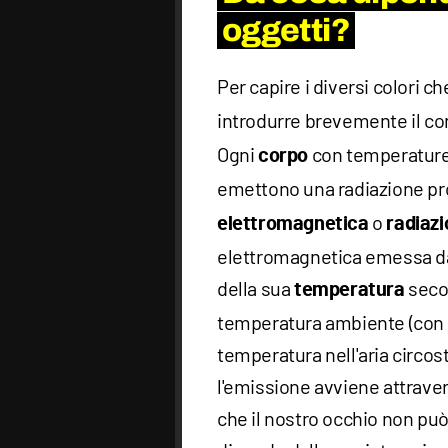
oggetti?
Per capire i diversi colori 
introdurre brevemente il co
Ogni
con temperature 
corpo
emettono una radiazione p
o
elettromagnetica
radiaz
elettromagnetica emessa da 
della sua
seco
temperatura
temperatura ambiente (con cui
temperatura nell'aria circos
l'emissione avviene attraver
che il nostro occhio non può 