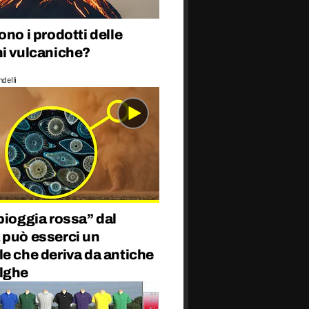
ono i prodotti delle
ni vulcaniche?
delli
pioggia rossa” dal
 può esserci un
e che deriva da antiche
lghe