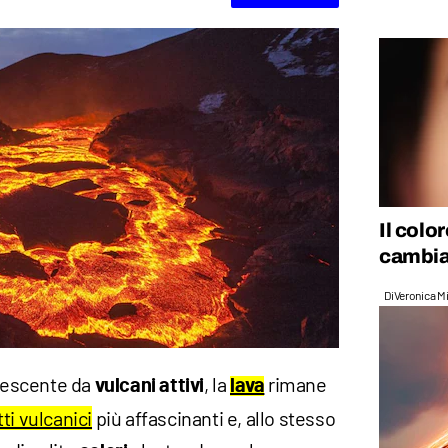
Il colo
cambia
Di
Veronica Mi
escente da
, la
rimane
vulcani attivi
lava
ti vulcanici
più affascinanti e, allo stesso