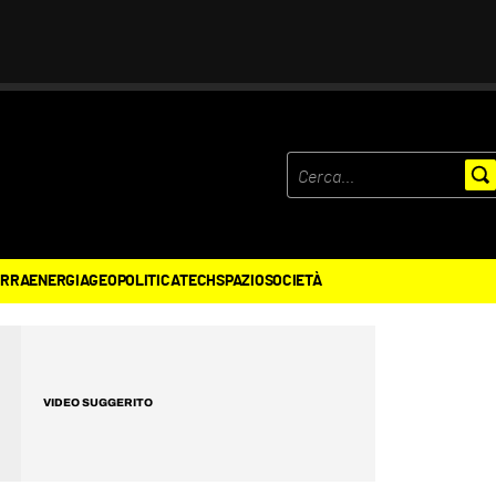
ERRA
ENERGIA
GEOPOLITICA
TECH
SPAZIO
SOCIETÀ
VIDEO SUGGERITO