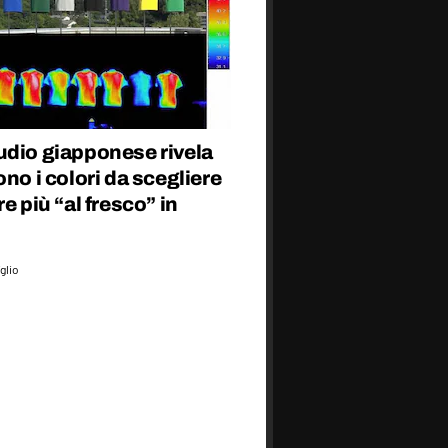
udio giapponese rivela
ono i colori da scegliere
re più “al fresco” in
glio