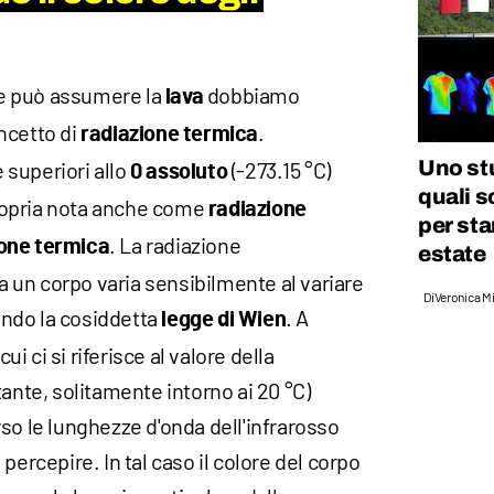
che può assumere la
dobbiamo
lava
ncetto di
.
radiazione termica
Uno st
superiori allo
(-273.15 °C)
0 assoluto
quali s
ropria nota anche come
radiazione
per sta
. La radiazione
ione termica
estate
un corpo varia sensibilmente al variare
Di
Veronica Mi
ndo la cosiddetta
. A
legge di Wien
 ci si riferisce al valore della
tante, solitamente intorno ai 20 °C)
so le lunghezze d'onda dell'infrarosso
percepire. In tal caso il colore del corpo