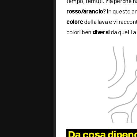
tempo, temuti. Ma perché ha
? In questo a
rosso/arancio
della lava e vi raccon
colore
colori ben
da quelli a
diversi
Da cosa dipende