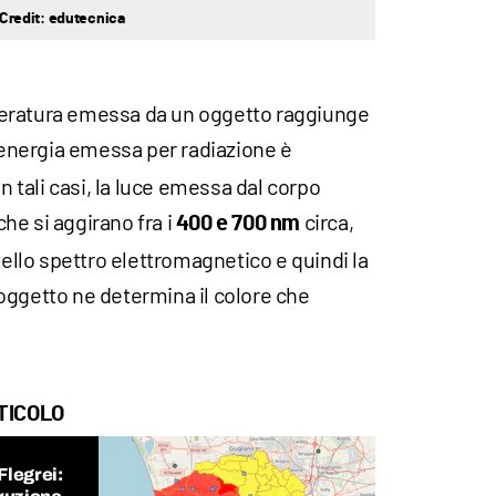
| Credit: edutecnica
eratura emessa da un oggetto raggiunge
l'energia emessa per radiazione è
In tali casi, la luce emessa dal corpo
he si aggirano fra i
circa,
400 e 700 nm
dello spettro elettromagnetico e quindi la
oggetto ne determina il colore che
TICOLO
legrei: