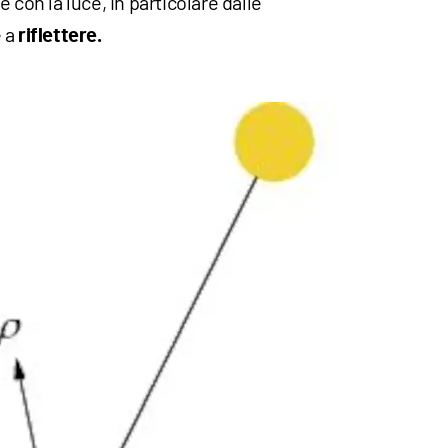
 con la luce, in particolare dalle
e a
riflettere.