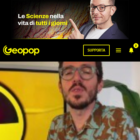
2
SUPPORTA