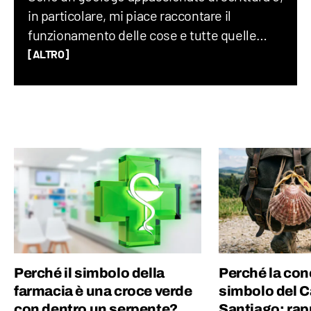
in particolare, mi piace raccontare il
funzionamento delle cose e tutte quelle
storie assurde (ma vere) che accadono nel
[ALTRO]
mondo ogni giorno. Credo che uno degli
elementi chiave per creare un buon
contenuto sia mescolare scienza e cultura
“pop”: proprio per questo motivo amo
guardare film, andare ai concerti e
collezionare dischi in vinile.
Perché il simbolo della
Perché la conc
farmacia è una croce verde
simbolo del 
con dentro un serpente?
Santiago: rapp