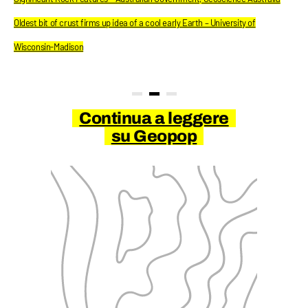
Oldest bit of crust firms up idea of a cool early Earth – University of
Wisconsin-Madison
Continua a leggere
su Geopop