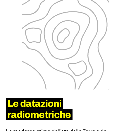
Le datazioni
radiometriche
Le moderne stime dell'età della Terra e del