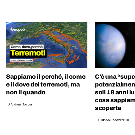
che mi circonda e faccio di tutto per
continuare a imparare. Disegno, scrivo e
parlo di ciò che amo: natura, animali,
botanica e curiosità.
Sappiamo il perché, il come
C’è una “supe
e il dove dei terremoti, ma
potenzialment
non il quando
soli 18 anni l
cosa sappiam
Di
Andrea Moccia
scoperta
Di
Filippo Bonaventura