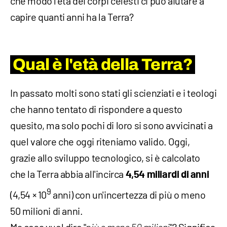
che modo l'età dei corpi celesti ci può aiutare a
capire quanti anni ha la Terra?
Qual è l'età della Terra?
In passato molti sono stati gli scienziati e i teologi
che hanno tentato di rispondere a questo
quesito, ma solo pochi di loro si sono avvicinati a
quel valore che oggi riteniamo valido. Oggi,
grazie allo sviluppo tecnologico, si è calcolato
che la Terra abbia all'incirca
4,54 miliardi di anni
9
(4,54 × 10
anni) con un'incertezza di più o meno
50 milioni di anni.
Ma cosa vuol dire "
"? Significa