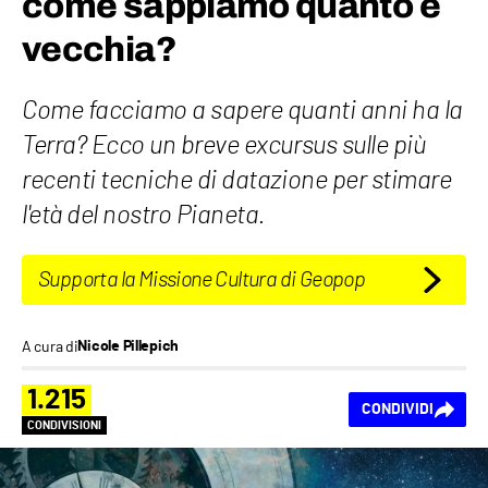
come sappiamo quanto è
vecchia?
Come facciamo a sapere quanti anni ha la
Terra? Ecco un breve excursus sulle più
recenti tecniche di datazione per stimare
l'età del nostro Pianeta.
Supporta la Missione Cultura di Geopop
A cura di
Nicole Pillepich
1.215
CONDIVIDI
CONDIVISIONI