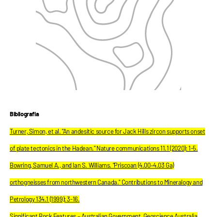
Bibliografia
Turner, Simon, et al. "An andesitic source for Jack Hills zircon supports onset
of plate tectonics in the Hadean." Nature communications 11.1 (2020): 1-5.
Bowring, Samuel A., and Ian S. Williams. "Priscoan (4.00–4.03 Ga)
orthogneisses from northwestern Canada." Contributions to Mineralogy and
Petrology 134.1 (1999): 3-16.
Significant Rock Features – Australian Government, Geoscience Australia