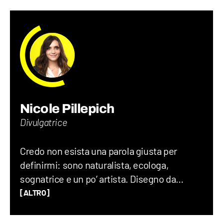
Nicole Pillepich
Divulgatrice
Credo non esista una parola giusta per
definirmi: sono naturalista, ecologa,
sognatrice e un po’ artista. Disegno da
quando ho memoria e ammiro il mondo con
[ALTRO]
occhio scientifico e una punta di meraviglia.
Mi emoziono nel capire come funziona ciò