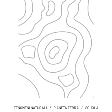
/
/
FENOMENI NATURALI
PIANETA TERRA
SCUOLA