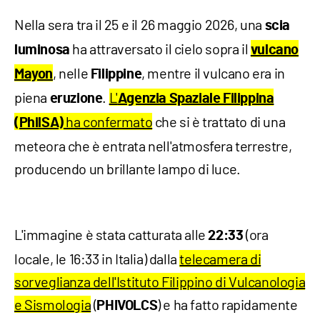
Nella sera tra il 25 e il 26 maggio 2026, una
scia
ha attraversato il cielo sopra il
luminosa
vulcano
, nelle
, mentre il vulcano era in
Mayon
Filippine
piena
.
L'
eruzione
Agenzia Spaziale Filippina
ha confermato
che si è trattato di una
(PhilSA)
meteora che è entrata nell'atmosfera terrestre,
producendo un brillante lampo di luce.
L'immagine è stata catturata alle
(ora
22:33
locale, le 16:33 in Italia) dalla
telecamera di
sorveglianza dell'Istituto Filippino di Vulcanologia
e Sismologia
(
) e ha fatto rapidamente
PHIVOLCS