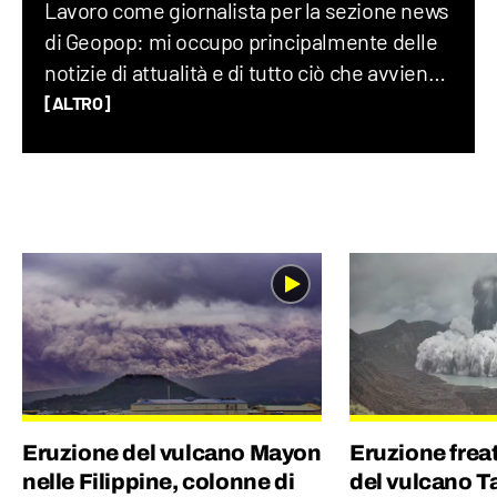
Lavoro come giornalista per la sezione news
di Geopop: mi occupo principalmente delle
notizie di attualità e di tutto ciò che avviene
sul Pianeta Terra, dalla geopolitica allo
[ALTRO]
spazio, fino alla società nel suo complesso.
Ho lavorato per un quotidiano economico e
ho una laurea magistrale in Scienze
Politiche, grazie alla quale ho capito quanto
gli eventi del mondo siano profondamente
connessi tra di loro.
Eruzione del vulcano Mayon
Eruzione fre
nelle Filippine, colonne di
del vulcano Ta