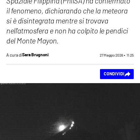
Spaziale Filippina (PhilSA) ha confermato
il fenomeno, dichiarando che la meteora
si è disintegrata mentre si trovava
nell'atmosfera e non ha colpito le pendici
del Monte Mayon.
A cura di
Sara Brugnoni
27 Maggio 2026
11:25
Ti piace questo
CONDIVIDI
contenuto?