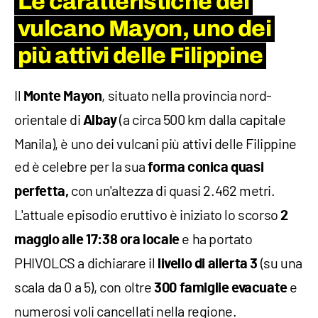
Le caratteristiche del
vulcano Mayon, uno dei
più attivi delle Filippine
Il
, situato nella provincia nord-
Monte Mayon
orientale di
(a circa 500 km dalla capitale
Albay
Manila), è uno dei vulcani più attivi delle Filippine
ed è celebre per la sua
forma conica quasi
con un'altezza di quasi 2.462 metri.
perfetta,
L'attuale episodio eruttivo è iniziato lo scorso
2
e ha portato
maggio alle 17:38 ora locale
PHIVOLCS a dichiarare il
(su una
livello di allerta 3
scala da 0 a 5), con oltre
e
300 famiglie evacuate
numerosi voli cancellati nella regione.