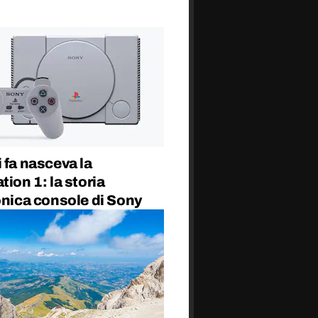
 fa nasceva la
tion 1: la storia
onica console di Sony