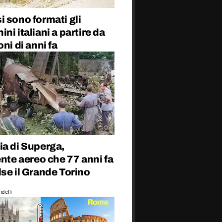
 sono formati gli
ni italiani a partire da
oni di anni fa
ia di Superga,
ente aereo che 77 anni fa
se il Grande Torino
delli