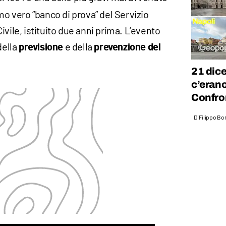
mo vero “banco di prova” del Servizio
vile, istituito due anni prima. L’evento
della
e della
previsione
prevenzione del
21 dic
c’erano
Confro
Di
Filippo Bo