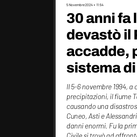
5 Novembre 2024
11:54
30 anni fa 
devastò il
accadde, p
sistema di
Il 5-6 novembre 1994, a 
precipitazioni, il fiume
causando una disastrosa 
Cuneo, Asti e Alessandri
danni enormi. Fu la pri
Civile si trovò ad affront