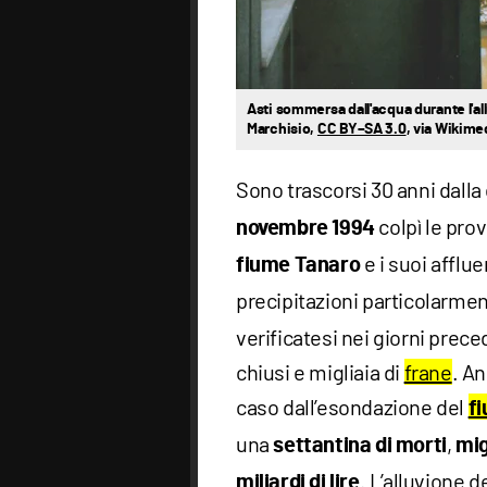
Asti sommersa dall'acqua durante l'a
Marchisio,
CC BY–SA 3.0
, via Wikim
Sono trascorsi 30 anni dalla 
colpì le prov
novembre 1994
e i suoi afflu
fiume Tanaro
precipitazioni particolarmen
verificatesi nei giorni prec
chiusi e migliaia di
frane
. An
caso dall’esondazione del
f
una
,
settantina di morti
mig
. L’alluvione 
miliardi di lire