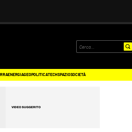
ERRA
ENERGIA
GEOPOLITICA
TECH
SPAZIO
SOCIETÀ
VIDEO SUGGERITO