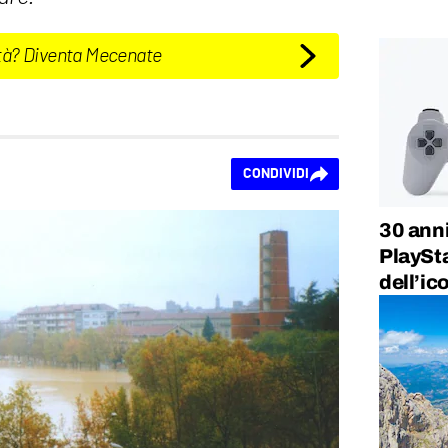
tà? Diventa Mecenate
CONDIVIDI
30 anni
PlaySta
dell’ic