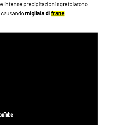
le intense precipitazioni sgretolarono
e, causando
.
migliaia di
frane