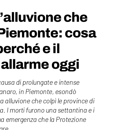
l’alluvione che
 Piemonte: cosa
erché e il
 allarme oggi
causa di prolungate e intense
 Tanaro, in Piemonte, esondò
alluvione che colpì le province di
a. I morti furono una settantina e i
ma emergenza che la Protezione
are.