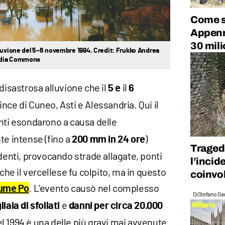
Come si
Appenni
30 mili
lluvione del 5–6 novembre 1994. Credit: Frukko Andrea
edia Commons
disastrosa alluvione che il
il
5 e
6
ince di Cuneo, Asti e Alessandria. Qui il
enti esondarono a causa delle
te intense (fino a
)
200 mm in 24 ore
Traged
edenti, provocando strade allagate, ponti
l’incid
che il vercellese fu colpito, ma in questo
coinvol
. L’evento causò nel complesso
iume Po
Di
Stefano Gan
e
liaia di sfollati
danni per circa 20.000
del 1994 è una delle più gravi mai avvenute