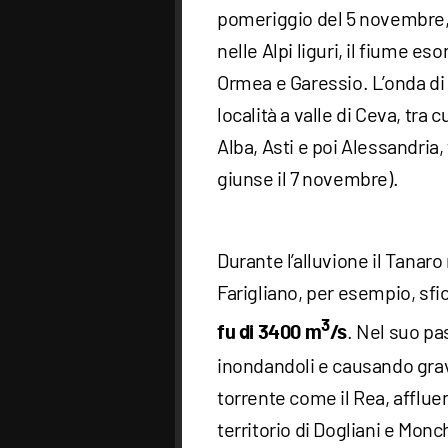
pomeriggio del 5 novembre, 
nelle Alpi liguri, il fiume es
Ormea e Garessio. L’onda d
località a valle di Ceva, tra
Alba, Asti e poi Alessandria,
giunse il 7 novembre).
Durante l’alluvione il Tanaro
Farigliano, per esempio, sfior
3
. Nel suo pas
fu di 3400 m
/s
inondandoli e causando grav
torrente come il Rea, affluen
territorio di Dogliani e Mo