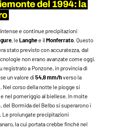
Piemonte del 1994: la
ro
, intense e continue precipitazioni
, le
e il
. Questo
igure
Langhe
Monferrato
a stato previsto con accuratezza, dal
ecnologie non erano avanzate come oggi.
fu registrato a Ponzone, in provincia di
se un valore di
verso la
54,8 mm/h
Nel corso della notte le piogge si
 e nel pomeriggio al biellese. In molte
o, del Bormida del Belbo si superarono i
. Le prolungate precipitazioni
naro, la cui portata crebbe finché nel