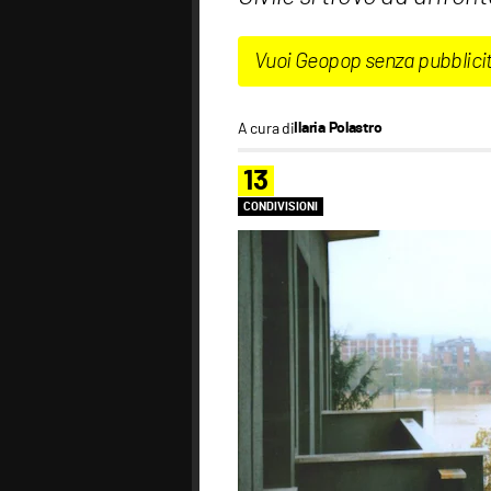
Vuoi Geopop senza pubblici
A cura di
Ilaria Polastro
13
CONDIVISIONI