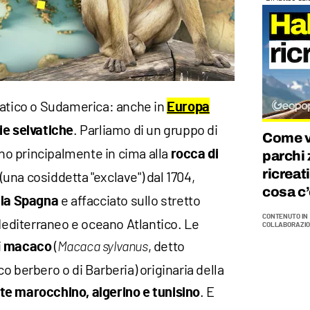
iatico o Sudamerica: anche in
Europa
. Parliamo di un gruppo di
e selvatiche
Come vi
no principalmente in cima alla
rocca di
parchi 
ricreat
e (una cosiddetta "exclave") dal 1704,
cosa c’
e affacciato sullo stretto
lla Spagna
CONTENUTO IN
diterraneo e oceano Atlantico. Le
COLLABORAZIO
i
(
, detto
macaco
Macaca sylvanus
erbero o di Barberia) originaria della
. E
te marocchino, algerino e tunisino