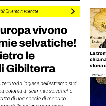
tà? Diventa Mecenate
Europa vivono
mie selvatiche!
ietro le
La trom
chiama 
i Gibilterra
storia 
Di
Veronica Mi
, territorio inglese nell'estremo sud
ca colonia di scimmie selvatiche
ratta di una specie di macaco