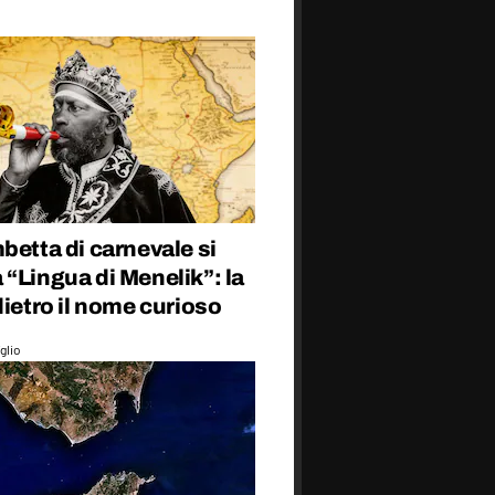
betta di carnevale si
“Lingua di Menelik”: la
dietro il nome curioso
glio