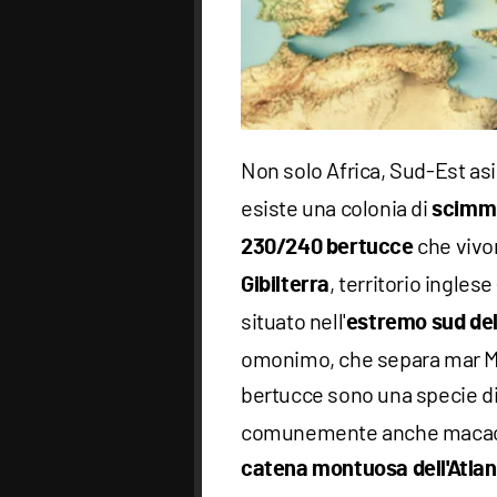
Non solo Africa, Sud-Est as
esiste una colonia di
scimmi
che vivo
230/240 bertucce
, territorio ingles
Gibilterra
situato nell'
estremo sud de
omonimo, che separa mar Me
bertucce sono una specie d
comunemente anche macaco b
catena montuosa dell'Atlan