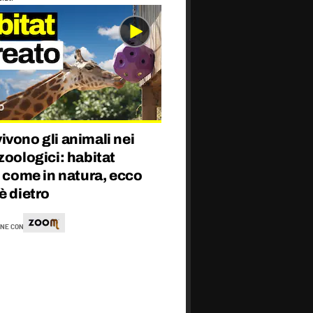
vono gli animali nei
zoologici: habitat
i come in natura, ecco
è dietro
NE CON