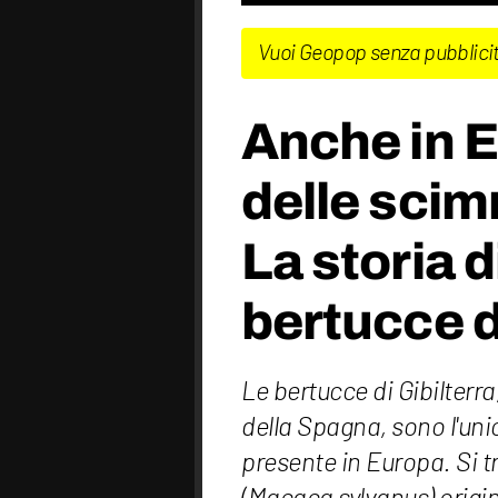
Vuoi Geopop senza pubblici
Anche in 
delle scim
La storia d
bertucce d
Le bertucce di Gibilterra
della Spagna, sono l'uni
presente in Europa. Si t