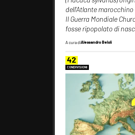
(Macaca sylvanus) origi
dell'Atlante marocchino 
II Guerra Mondiale Churc
fosse ripopolato di nas
A cura di
Alessandro Beloli
42
CONDIVISIONI