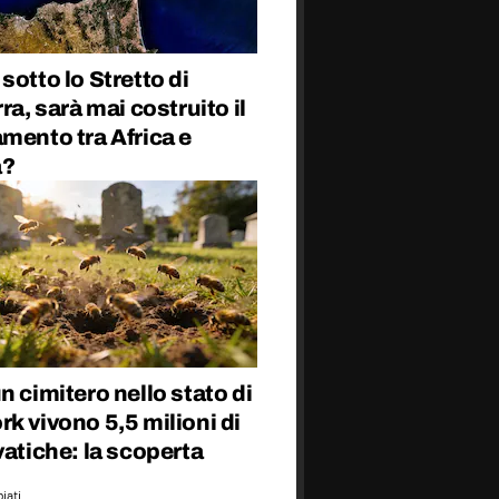
sotto lo Stretto di
rra, sarà mai costruito il
mento tra Africa e
a?
n cimitero nello stato di
k vivono 5,5 milioni di
vatiche: la scoperta
iati