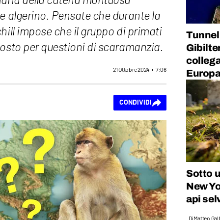
naria della catena montuosa
e algerino. Pensate che durante la
hill impose che il gruppo di primati
Tunnel 
costo per questioni di scaramanzia.
Gibilte
collega
21 Ottobre 2024
7:06
Europ
CONDIVIDI
Sotto u
New Yor
api sel
Di
Matteo Galb