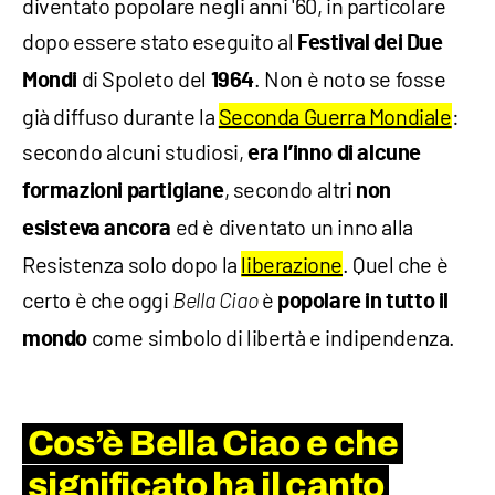
diventato popolare negli anni '60, in particolare
dopo essere stato eseguito al
Festival dei Due
di Spoleto del
. Non è noto se fosse
Mondi
1964
già diffuso durante la
Seconda Guerra Mondiale
:
secondo alcuni studiosi,
era l’inno di alcune
, secondo altri
formazioni partigiane
non
ed è diventato un inno alla
esisteva ancora
Resistenza solo dopo la
liberazione
. Quel che è
certo è che oggi
è
Bella Ciao
popolare in tutto il
come simbolo di libertà e indipendenza.
mondo
Cos’è
Bella Ciao
e che
significato ha il canto