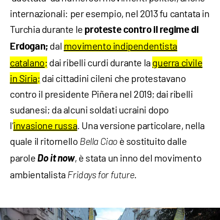
internazionali: per esempio, nel 2013 fu cantata in
Turchia durante le
proteste contro il regime di
dal
movimento indipendentista
Erdogan;
catalano;
dai ribelli curdi durante la
guerra civile
in Siria;
dai cittadini cileni che protestavano
contro il presidente Piñera nel 2019; dai ribelli
sudanesi; da alcuni soldati ucraini dopo
l’
invasione russa
. Una versione particolare, nella
quale il ritornello
è sostituito dalle
Bella Ciao
parole
Do it now
, è stata un inno del movimento
ambientalista
.
Fridays for future