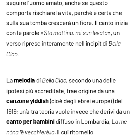
seguire l’uomo amato, anche se questo
comporta rischiare la vita, perché è certa che
sulla sua tomba crescerà un fiore. Il canto inizia
con le parole «
», un
Sta mattina, mi sun levata
verso ripreso interamente nell'incipit di
Bella
.
Ciao
La
di
, secondo una delle
melodia
Bella Ciao
ipotesi più accreditate, trae origine da una
(cioè degli ebrei europei) del
canzone yiddish
1919; un’altra teoria vuole invece che derivi da un
diffuso in Lombardia,
canto per bambini
La me
, il cui ritornello
nòna l'è vecchierèlla