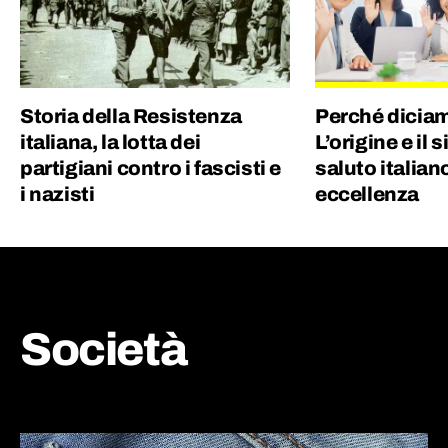
Storia della Resistenza
Perché dicia
italiana, la lotta dei
L’origine e il 
partigiani contro i fascisti e
saluto italian
i nazisti
eccellenza
Società