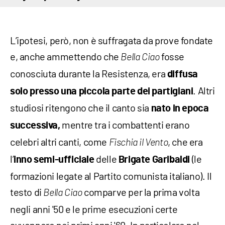
L’ipotesi, però, non è suffragata da prove fondate
e, anche ammettendo che
fosse
Bella Ciao
conosciuta durante la Resistenza, era
diffusa
. Altri
solo presso una piccola parte dei partigiani
studiosi ritengono che il canto sia
nato in epoca
mentre tra i combattenti erano
successiva,
celebri altri canti, come
, che era
Fischia il Vento
l’
delle
(le
inno semi-ufficiale
Brigate Garibaldi
formazioni legate al Partito comunista italiano). Il
testo di
comparve per la prima volta
Bella
Ciao
negli anni '50 e le prime esecuzioni certe
avvennero nei primi anni '60. In particolare nel