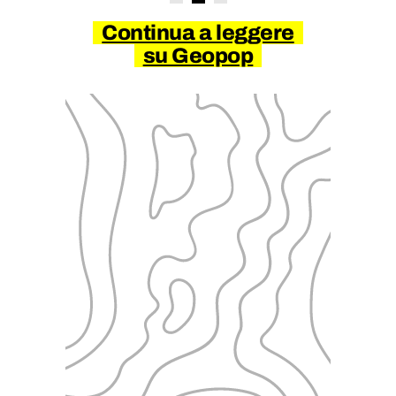
Continua a leggere
su Geopop