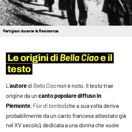
Partigiani durante la Resistenza
Bella Ciao
Le origini di
e il
testo
L’
di
non è noto. Il testo trae
autore
Bella Ciao
origine da un
canto popolare diffuso in
,
(che a sua volta deriva
Piemonte
Fior di tomba
probabilmente da un canto francese attestato già
nel XV secolo), dedicata a una donna che vuole