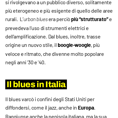
si rivolgevano a un pubblico diverso, solitamente
più eterogeneo e più esigente di quello delle aree
rurali. L’
era perciò
e
urban blues
più “strutturato”
prevedeva l’uso di strumenti elettrici e
dell’amplificazione. Dal blues, inoltre, trasse
origine un nuovo stile, il
, più
boogie-woogie
veloce e ritmato, che divenne molto popolare
negli anni '30 e '40.
Il blues in Italia
Il blues varcò i confini degli Stati Uniti per
diffondersi, come il jazz, anche in
.
Europa
Raggiunse anche la penisola italiana, ma la sua