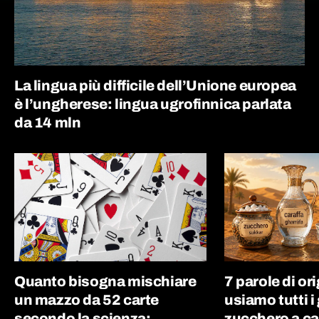
La lingua più difficile dell’Unione europea
è l’ungherese: lingua ugrofinnica parlata
da 14 mln
Quanto bisogna mischiare
7 parole di or
un mazzo da 52 carte
usiamo tutti i 
secondo la scienza:
zucchero a ca