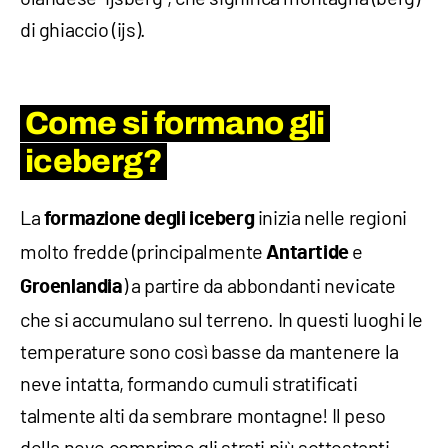
di ghiaccio (ijs).
Come si formano gli
iceberg?
La
inizia nelle regioni
formazione degli iceberg
molto fredde
(principalmente
e
Antartide
)
a partire da abbondanti nevicate
Groenlandia
che
si accumulano sul terreno. In questi luoghi le
temperature sono così basse da mantenere la
neve intatta, formando cumuli stratificati
talmente alti da sembrare montagne! Il peso
della neve comprime gli strati più sottostanti,