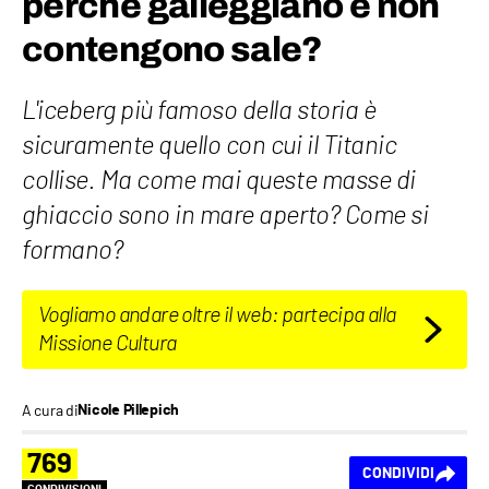
perché galleggiano e non
contengono sale?
L'iceberg più famoso della storia è
sicuramente quello con cui il Titanic
collise. Ma come mai queste masse di
ghiaccio sono in mare aperto? Come si
formano?
Vogliamo andare oltre il web: partecipa alla
Missione Cultura
A cura di
Nicole Pillepich
769
CONDIVIDI