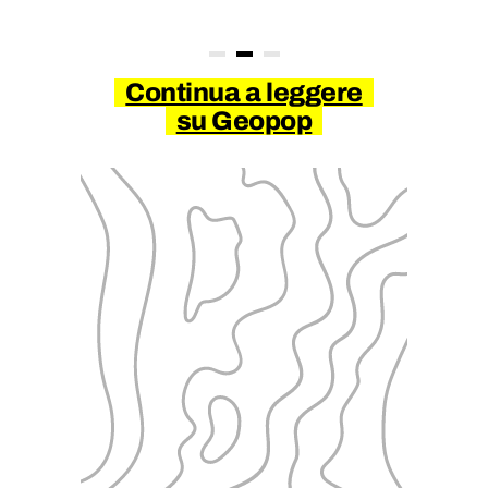
Continua a leggere
su Geopop