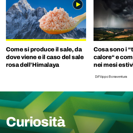
botanica e curiosità.
Come si produce il sale, da
Cosa sono i “
dove viene e il caso del sale
calore“ e com
rosa dell’Himalaya
nei mesi estiv
Di
Filippo Bonaventura
Curiosità