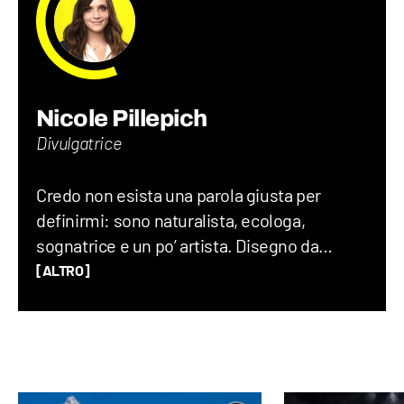
Nicole Pillepich
Divulgatrice
Credo non esista una parola giusta per
definirmi: sono naturalista, ecologa,
sognatrice e un po’ artista. Disegno da
quando ho memoria e ammiro il mondo con
[ALTRO]
occhio scientifico e una punta di meraviglia.
Mi emoziono nel capire come funziona ciò
che mi circonda e faccio di tutto per
continuare a imparare. Disegno, scrivo e
parlo di ciò che amo: natura, animali,