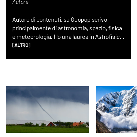
Autore
Autore di contenuti, su Geopop scrivo
principalmente di astronomia, spazio, fisica
e meteorologia. Ho una laurea in Astrofisica,
un Master in Comunicazione della Scienza
[ALTRO]
alla SISSA di Trieste e in passato ho fatto
divulgazione scientifica con il progetto “Chi
ha paura del buio?”.