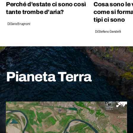
Perché d’estate ci sono così
Cosa sono le 
tante trombe d’aria?
come si forma
tipi ci sono
Di
Sara Brugnoni
Di
Stefano Gandelli
Pianeta Terra