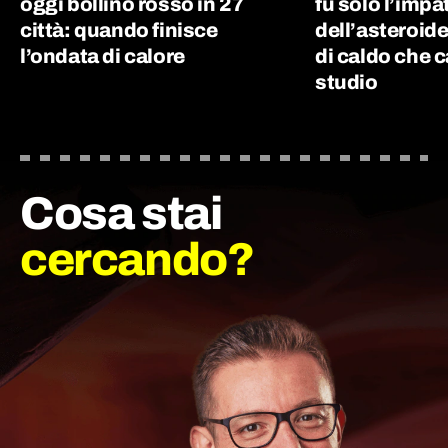
oggi bollino rosso in 27
fu solo l’impa
città: quando finisce
dell’asteroide
l’ondata di calore
di caldo che c
studio
Cosa stai
cercando?