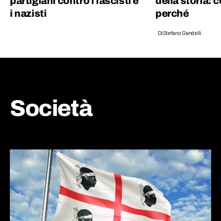
partigiani contro i fascisti e
della storia:
i nazisti
perché
Di
Stefano Gandelli
Società