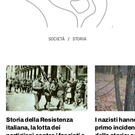
/
SOCIETÀ
STORIA
Storia della Resistenza
I nazisti hann
italiana, la lotta dei
primo inciden