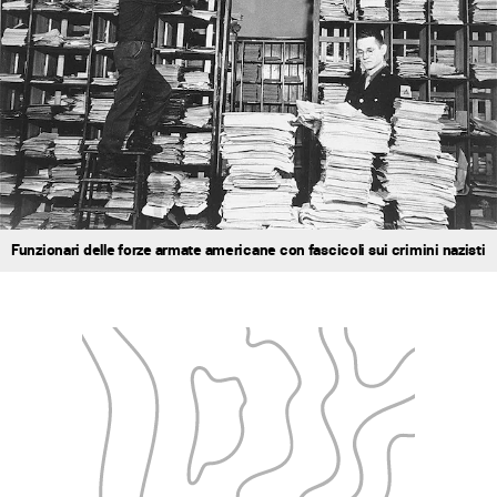
Funzionari delle forze armate americane con fascicoli sui crimini nazisti