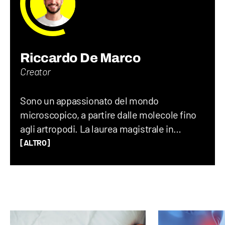
Riccardo De Marco
Creator
Sono un appassionato del mondo
microscopico, a partire dalle molecole fino
agli artropodi. La laurea magistrale in
chimica mi ha permesso di avere gli
[ALTRO]
strumenti necessari per comprendere il
funzionamento del mondo, ma soprattutto
ha saziato la mia fame di risposte. Curioso,
creativo e con idee folli: date una
videocamera, un drone o una chitarra al