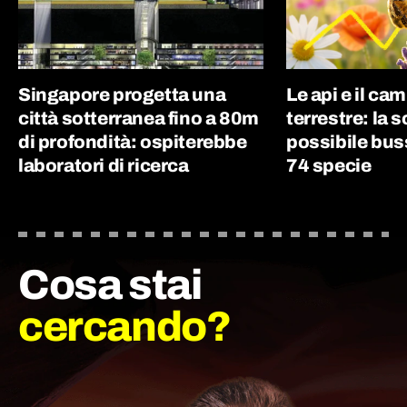
Singapore progetta una
Le api e il c
città sotterranea fino a 80m
terrestre: la 
di profondità: ospiterebbe
possibile buss
laboratori di ricerca
74 specie
Cosa stai
cercando?