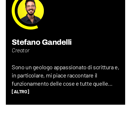
Stefano Gandelli
Creator
Sono un geologo appassionato di scrittura e,
in particolare, mi piace raccontare il
funzionamento delle cose e tutte quelle
storie assurde (ma vere) che accadono nel
[ALTRO]
mondo ogni giorno. Credo che uno degli
elementi chiave per creare un buon
contenuto sia mescolare scienza e cultura
“pop”: proprio per questo motivo amo