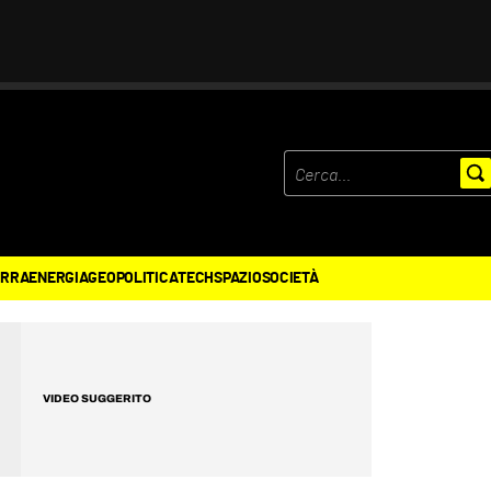
ERRA
ENERGIA
GEOPOLITICA
TECH
SPAZIO
SOCIETÀ
VIDEO SUGGERITO