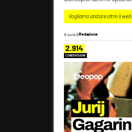
Vogliamo andare oltre il web
A cura di
Redazione
2.914
CONDIVISIONI