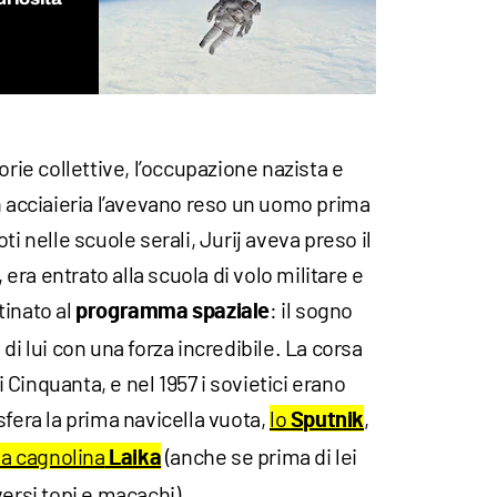
orie collettive, l’occupazione nazista e
n acciaieria l’avevano reso un uomo prima
ti nelle scuole serali, Jurij aveva preso il
ra entrato alla scuola di volo militare e
tinato al
: il sogno
programma spaziale
di lui con una forza incredibile. La corsa
ni Cinquanta, e nel 1957 i sovietici erano
sfera la prima navicella vuota,
lo
,
Sputnik
la cagnolina
(anche se prima di lei
Laika
versi topi e macachi).