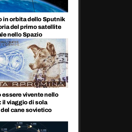
io in orbita dello Sputnik
toria del primo satellite
iale nello Spazio
o essere vivente nello
 il viaggio di sola
del cane sovietico