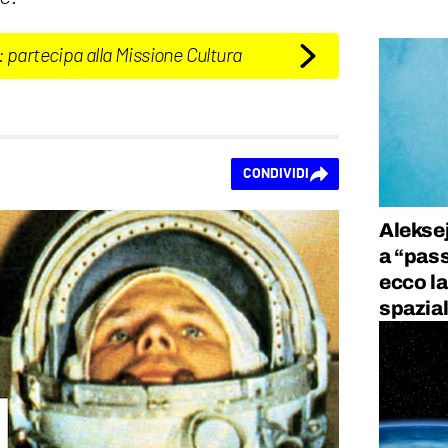
: partecipa alla Missione Cultura
CONDIVIDI
Aleksej
a “pass
ecco la
spazia