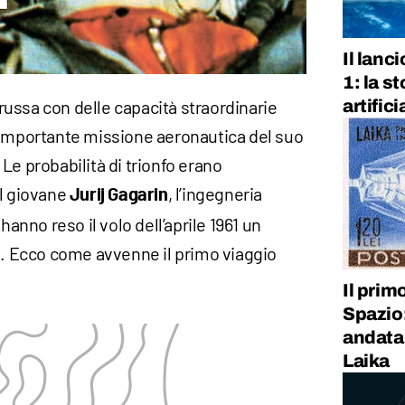
Il lanc
1: la s
artific
ussa con delle capacità straordinarie
 importante missione aeronautica del suo
Le probabilità di trionfo erano
el giovane
, l’ingegneria
Jurij Gagarin
hanno reso il volo dell’aprile 1961 un
ia. Ecco come avvenne il primo viaggio
Il prim
Spazio:
andata 
Laika