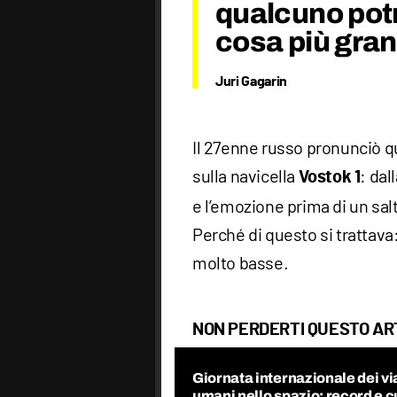
qualcuno pot
cosa più gran
Juri Gagarin
Il 27enne russo pronunciò q
sulla navicella
: dal
Vostok 1
e l’emozione prima di un sal
Perché di questo si trattava
molto basse.
NON PERDERTI QUESTO AR
Giornata internazionale dei vi
umani nello spazio: record e c