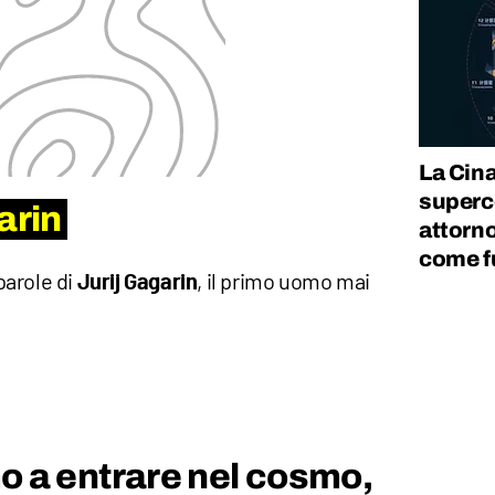
La Cin
superc
arin
attorno
come f
 parole di
, il primo uomo mai
Jurij Gagarin
mo a entrare nel cosmo,