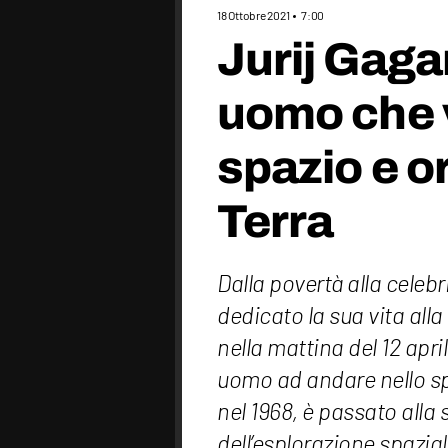
18 Ottobre 2021
7:00
Jurij Gagar
uomo che v
spazio e or
Terra
Dalla povertà alla celebri
dedicato la sua vita all
nella mattina del 12 apri
uomo ad andare nello sp
nel 1968, è passato alla
dell’esplorazione spazial