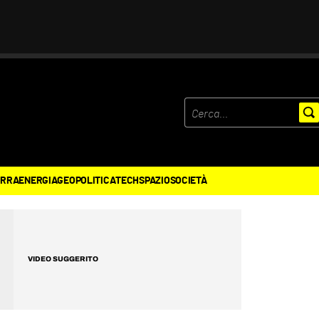
ERRA
ENERGIA
GEOPOLITICA
TECH
SPAZIO
SOCIETÀ
VIDEO SUGGERITO