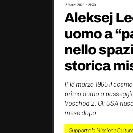
18 Marzo 2024
21:30
Aleksej Le
uomo a “p
nello spazi
storica mi
Il 18 marzo 1965 il cosm
primo uomo a passeggiar
Voschod 2. Gli USA riusc
mese dopo.
Supporta la Missione Cultur