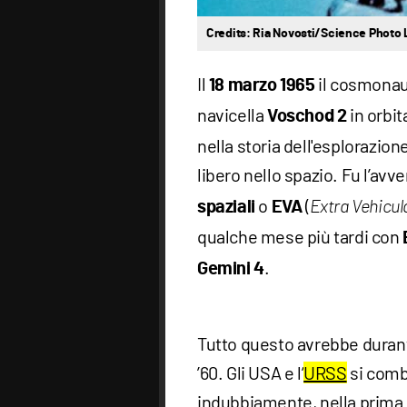
Credits: Ria Novosti/Science Photo 
Il
il cosmonau
18 marzo 1965
navicella
in orbit
Voschod 2
nella storia dell'esplorazio
libero nello spazio. Fu l’av
o
(
spaziali
EVA
Extra Vehicula
qualche mese più tardi con
.
Gemini 4
Tutto questo avrebbe durant
’60. Gli USA e l’
URSS
si comba
indubbiamente, nella prima