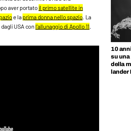
opo aver portato
il primo satellite in
pazio
e la
prima donna nello spazio
. La
ta dagli USA con
l'allunaggio di Apollo 11
.
10 anni
su una
della m
lander 