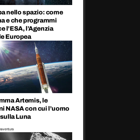
pa nello spazio: come
na e che programmi
e l’ESA, l’Agenzia
le Europea
mma Artemis, le
ni NASA con cui l’uomo
 sulla Luna
naventura