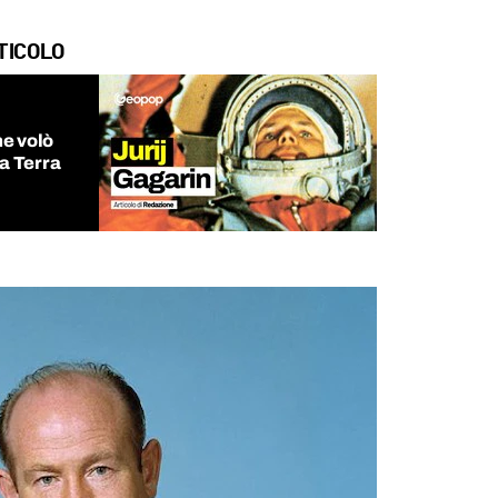
TICOLO
he volò
la Terra