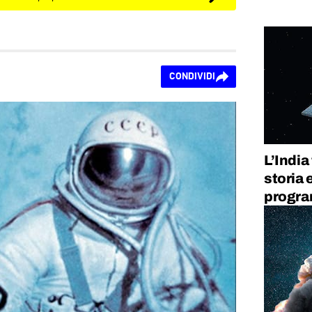
CONDIVIDI
L’India 
storia 
progra