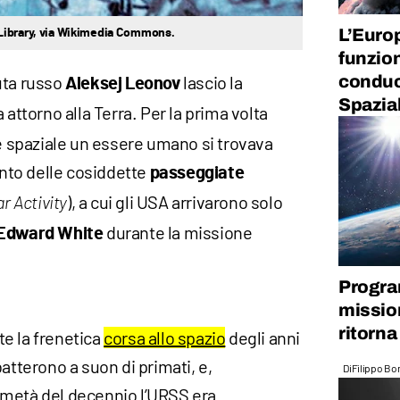
L’Euro
Library, via Wikimedia Commons.
funzio
conduc
ta russo
lascio la
Aleksej Leonov
Spazia
a attorno alla Terra. Per la prima volta
ne spaziale un essere umano si trovava
vento delle cosiddette
passeggiate
), a cui gli USA arrivarono solo
r Activity
durante la missione
Edward White
Progra
missio
ritorna
e la frenetica
corsa allo spazio
degli anni
tterono a suon di primati, e,
Di
Filippo Bo
 metà del decennio l’URSS era