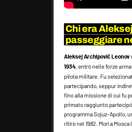
Chi era Aleksej
passeggiare ne
Aleksej Archipovič Leonov
, entrò nelle forze arma
1934
pilota militare. Fu selezion
partecipando, seppur indiret
fino alla missione di cui fu 
primato raggiunto partecipò 
programma Sojuz-Apollo, u
ritirò nel 1982. Morì a Mosca 