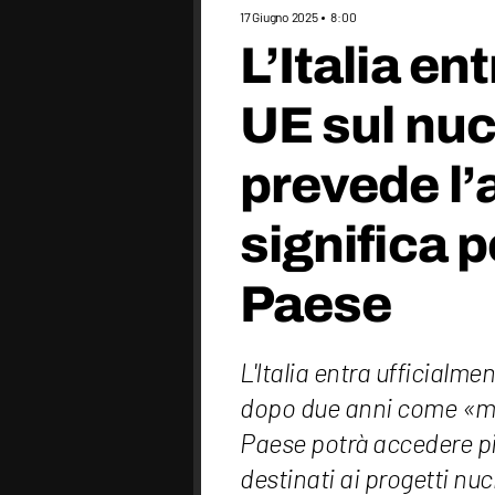
17 Giugno 2025
8:00
L’Italia en
UE sul nuc
prevede l’
significa p
Paese
L'Italia entra ufficialme
dopo due anni come «me
Paese potrà accedere pi
destinati ai progetti nuc