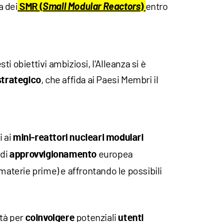
a dei
Small Modular Reactors
entro
SMR (
)
i obiettivi ambiziosi, l'Alleanza si è
, che affida ai Paesi Membri il
strategico
i ai
mini-reattori nucleari modulari
 di
europea
approvvigionamento
 materie prime) e affrontando le possibili
tà per
potenziali
coinvolgere
utenti