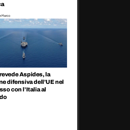
ca
e Marco
revede Aspides, la
e difensiva dell’UE nel
so con l’Italia al
do