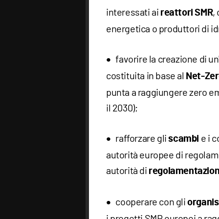
interessati ai
,
reattori SMR
energetica o produttori di i
favorire la creazione di un
costituita in base al
Net-Zer
punta a raggiungere zero em
il 2030);
rafforzare gli
e i c
scambi
autorità europee di regolam
autorità di
regolamentazio
cooperare con gli
organis
i progetti SMR europei a rag