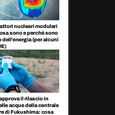
attori nucleari modulari
osa sono e perché sono
ro dell’energia (per alcuni
UE)
approva il rilascio in
lle acque della centrale
re di Fukushima: cosa