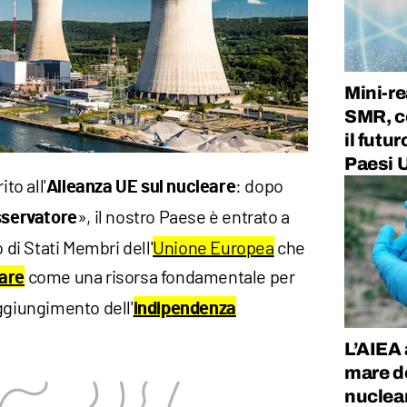
Mini-re
SMR, c
il futu
Paesi 
to all'
: dopo
Alleanza UE sul nucleare
», il nostro Paese è entrato a
servatore
 di Stati Membri dell'
Unione Europea
che
come una risorsa fondamentale per
eare
aggiungimento dell'
indipendenza
L’AIEA 
mare de
nuclea