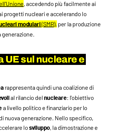
dell'Unione
, accedendo più facilmente ai
ai progetti nucleari e accelerando lo
(SMR),
per la produzione
ucleari modulari
a generazione.
a UE sul nucleare e
rappresenta quindi una coalizione di
ea
al rilancio del
: l'obiettivo
voli
nucleare
a livello politico e finanziario per lo
e
i di nuova generazione. Nello specifico,
accelerare lo
, la dimostrazione e
sviluppo