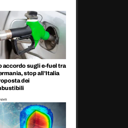
 accordo sugli e-fuel tra
rmania, stop all’Italia
roposta dei
bustibili
delli