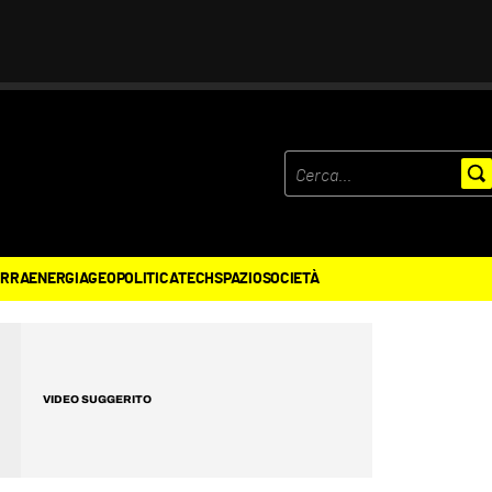
ERRA
ENERGIA
GEOPOLITICA
TECH
SPAZIO
SOCIETÀ
VIDEO SUGGERITO