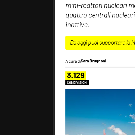
mini-reattori nucleari m
quattro centrali nucleari
inattive.
Da oggi puoi supportare la 
A cura di
Sara Brugnoni
3.129
CONDIVISIONI