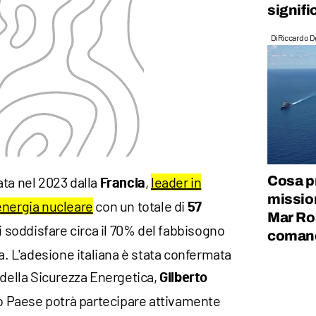
signifi
Di
Riccardo D
Cosa p
ciata nel 2023 dalla
,
leader in
Francia
mission
energia nucleare
con un totale di
57
Mar Ros
di soddisfare circa il 70% del fabbisogno
coman
ca. L'adesione italiana è stata confermata
 della Sicurezza Energetica,
Gilberto
tro Paese potrà partecipare attivamente