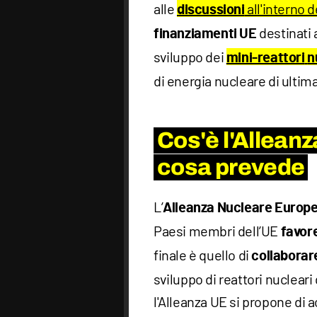
alle
all'interno 
discussioni
destinati 
finanziamenti UE
sviluppo dei
mini-reattori
n
di energia nucleare di ultim
Cos'è l'Alleanz
cosa prevede
L’
Alleanza Nucleare Europ
Paesi membri dell’UE
favore
finale è quello di
collaborar
sviluppo di reattori nuclear
l'Alleanza UE si propone di 