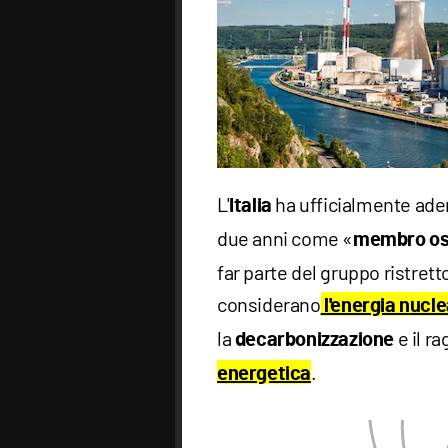
L'
ha ufficialmente aderi
Italia
due anni come «
membro os
far parte del gruppo ristretto
considerano
l'energia nucl
la
e il r
decarbonizzazione
.
energetica