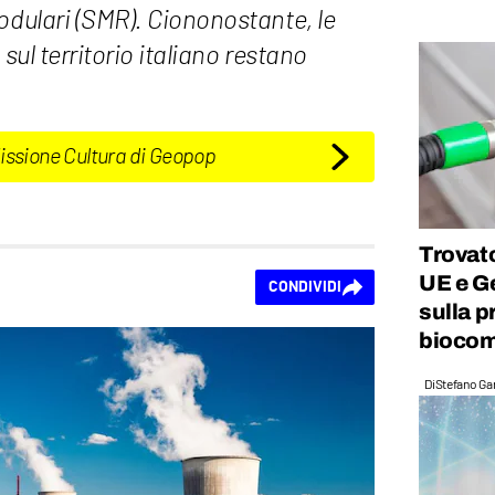
odulari (SMR). Ciononostante, le
 sul territorio italiano restano
Missione Cultura di Geopop
Trovato
UE e Ge
CONDIVIDI
sulla p
biocom
Di
Stefano Gan