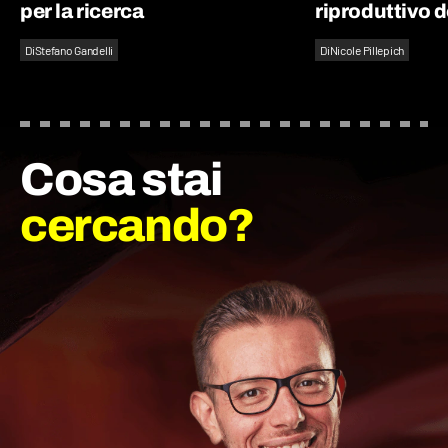
per la ricerca
riproduttivo d
Di
Stefano Gandelli
Di
Nicole Pillepich
Cosa stai
cercando?