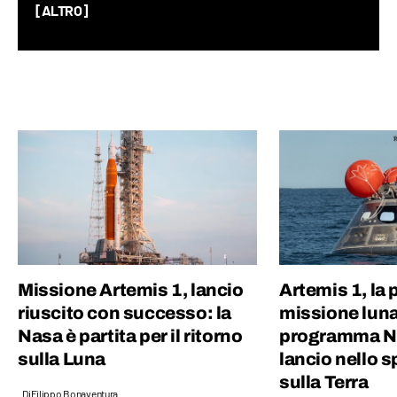
un Master in Comunicazione della Scienza
[ALTRO]
alla SISSA di Trieste e in passato ho fatto
divulgazione scientifica con il progetto “Chi
ha paura del buio?”.
Missione Artemis 1, lancio
Artemis 1, la 
riuscito con successo: la
missione luna
Nasa è partita per il ritorno
programma N
sulla Luna
lancio nello s
sulla Terra
Di
Filippo Bonaventura