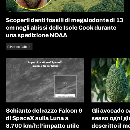
Scoperti denti fossili di megalodonte di 13
cm negli abissi delle Isole Cook durante
una spedizione NOAA
Di
Matteo Galbiati
Schianto del razzo Falcon 9
Gli avocado 
di SpaceX sulla Luna a
sesso ogni gi
8.700 km/h: l’impatto utile
descritto il 