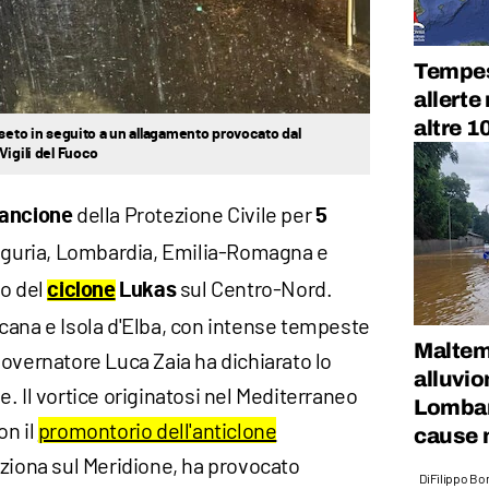
Tempest
allerte
altre 1
sseto in seguito a un allagamento provocato dal
Vigili del Fuoco
della Protezione Civile per
rancione
5
iguria, Lombardia, Emilia-Romagna e
io del
sul Centro-Nord.
ciclone
Lukas
cana e Isola d'Elba, con intense tempeste
Maltemp
i governatore Luca Zaia ha dichiarato lo
alluvio
. Il vortice originatosi nel Mediterraneo
Lombard
on il
promontorio dell'anticlone
cause 
aziona sul Meridione, ha provocato
Di
Filippo Bo