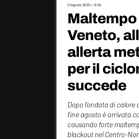
21 Agosto 2025
13:54
Maltempo 
Veneto, al
allerta me
per il cic
succede
Dopo l'ondata di calore d
fine agosto è arrivata co
causando forte maltempo
blackout nel Centro-Nor