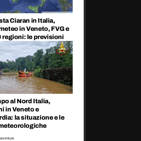
a Ciaran in Italia,
 meteo in Veneto, FVG e
0 regioni: le previsioni
o al Nord Italia,
ni in Veneto e
ia: la situazione e le
meteorologiche
naventura