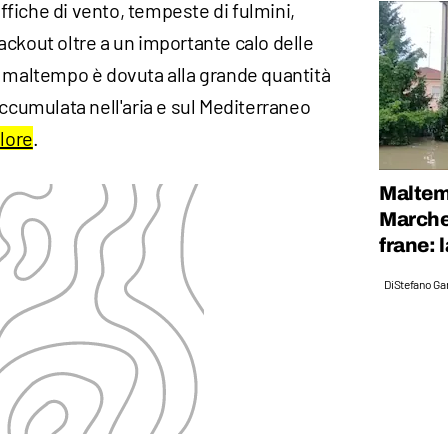
raffiche di vento, tempeste di fulmini,
lackout oltre a un importante calo delle
l maltempo è dovuta alla grande quantità
accumulata nell'aria e sul Mediterraneo
alore
.
Maltem
Marche,
frane: 
Di
Stefano Gan