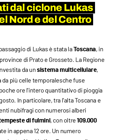
ti dal ciclone Lukas
el Nord e del Centro
passaggio di Lukas è stata la
, in
Toscana
le province di Prato e Grosseto. La Regione
 investita da un
,
sistema multicellulare
 da più celle temporalesche fuse
poche ore l'intero quantitativo di pioggia
osto. In particolare, tra l'alta Toscana e
lenti nubifragi con numerosi alberi
, con oltre
tempeste di fulmini
109.000
te in appena 12 ore. Un numero