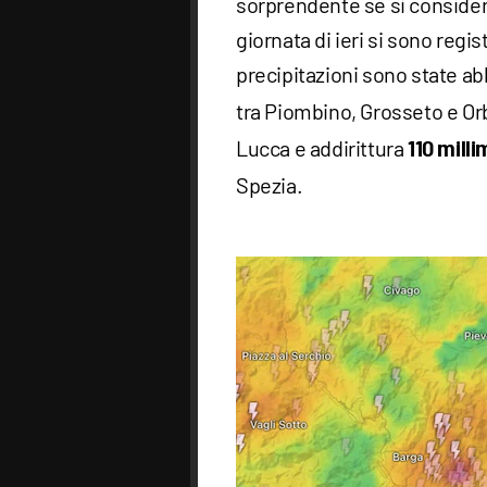
sorprendente se si considera
giornata di ieri si sono regis
precipitazioni sono state 
tra Piombino, Grosseto e Or
Lucca e addirittura
110 milli
Spezia.