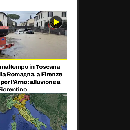
a maltempo in Toscana
lia Romagna, a Firenze
 per l’Arno: alluvione a
Fiorentino