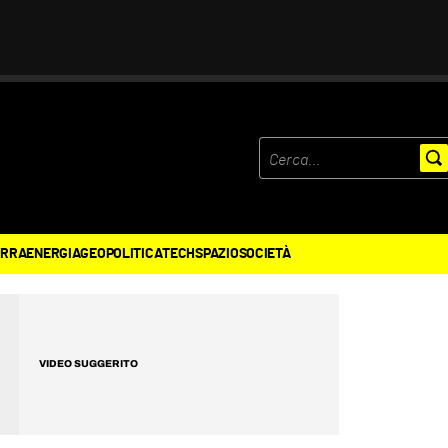
ERRA
ENERGIA
GEOPOLITICA
TECH
SPAZIO
SOCIETÀ
VIDEO SUGGERITO