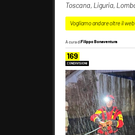
Toscana, Liguria, Lomb
Vogliamo andare oltre il web
A cura di
Filippo Bonaventura
169
CONDIVISIONI