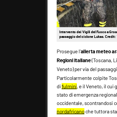
Intervento dei Vigili del Fuoco a Gro
passaggio del ciclone Lukas. Credit: 
Prosegue l'
allerta meteo a
(Toscana, L
Regioni italiane
Veneto) per via del passagg
Particolarmente colpite Tos
di
fulmini
, e il Veneto, il cu
stato di emergenza regionale
occidentale, scontrandosi c
nordafricano
che tuttora st