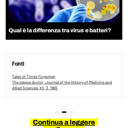
Qual è la differenza tra virus e batteri?
Fonti
Tales of Times Forgotten
The plague doctor, Journal of the History of Medicine and
Allied Sciences,XX, 3, 1965
Continua a leggere