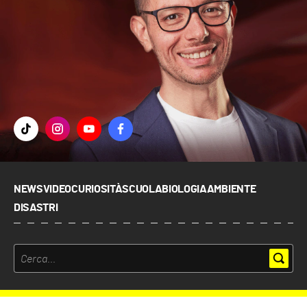
NEWS
VIDEO
CURIOSITÀ
SCUOLA
BIOLOGIA
AMBIENTE
DISASTRI