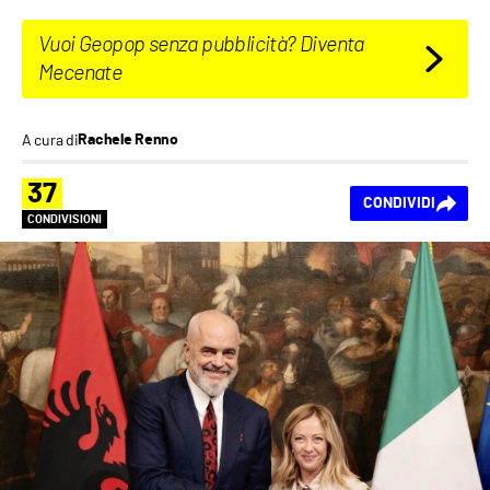
Vuoi Geopop senza pubblicità? Diventa
Mecenate
A cura di
Rachele Renno
37
CONDIVIDI
CONDIVISIONI