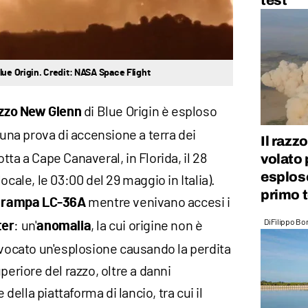
test
lue Origin. Credit: NASA Space Flight
di Blue Origin è esploso
zzo
New Glenn
 una prova di accensione a terra dei
Il razz
ta a Cape Canaveral, in Florida, il 28
volato 
esploso
ocale, le 03:00 del 29 maggio in Italia).
primo 
a
mentre venivano accesi i
rampa LC-36A
Di
Filippo Bo
: un'
, la cui origine non è
ter
anomalia
ovocato un'esplosione causando la perdita
periore del razzo, oltre a danni
 della piattaforma di lancio, tra cui il