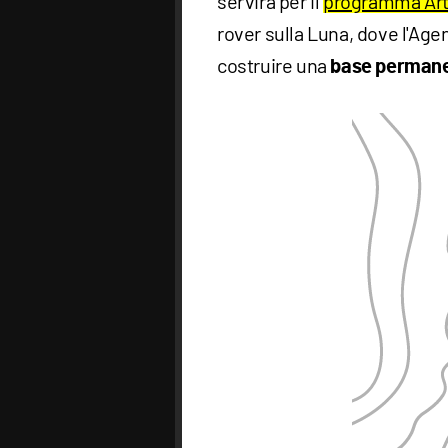
servirà per il
programma Ar
rover sulla Luna, dove l'Ag
costruire una
base perman