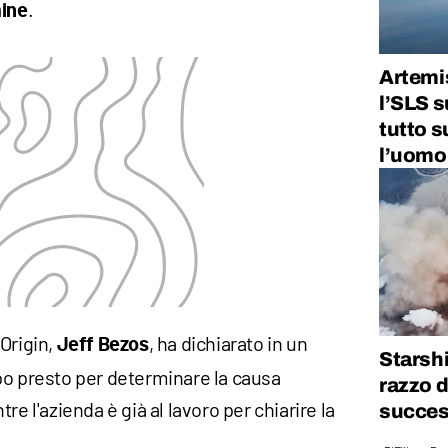
.
mine
Artemis
l’SLS s
tutto s
l’uomo
Origin,
, ha dichiarato in un
Jeff Bezos
Starshi
po presto per determinare la causa
razzo d
re l'azienda è già al lavoro per chiarire la
success