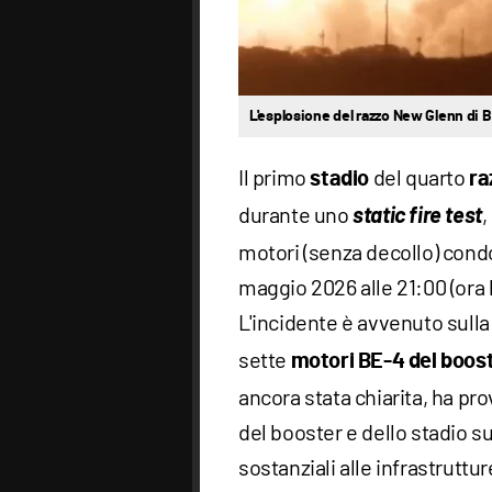
L'esplosione del razzo New Glenn di B
Il primo
del quarto
stadio
ra
durante uno
static fire test
,
motori (senza decollo) condot
maggio 2026 alle 21:00 (ora l
L'incidente è avvenuto sull
sette
motori BE-4 del boos
ancora stata chiarita, ha pr
del booster e dello stadio su
sostanziali alle infrastrutture