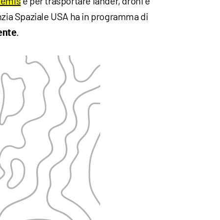
temis
e per trasportare lander, droni e
enzia Spaziale USA ha in programma di
.
ente