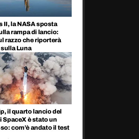
 II, la NASA sposta
ulla rampa di lancio:
ul razzo che riporterà
 sulla Luna
p, il quarto lancio del
i SpaceX è stato un
o: com’è andato il test