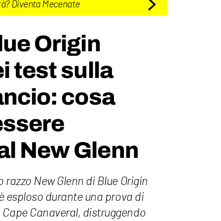
tà? Diventa Mecenate
lue Origin
 test sulla
ancio: cosa
essere
al New Glenn
to razzo New Glenn di Blue Origin
) è esploso durante una prova di
a Cape Canaveral, distruggendo