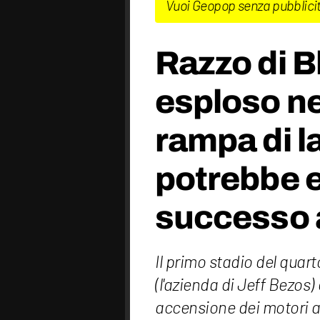
Vuoi Geopop senza pubblici
Razzo di B
esploso nei
rampa di l
potrebbe 
successo 
Il primo stadio del quar
(l'azienda di Jeff Bezos
accensione dei motori 