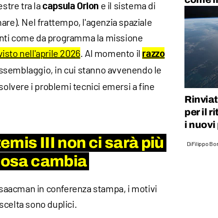
estre tra la
e il sistema di
capsula Orion
are). Nel frattempo, l'agenzia spaziale
anti come da programma la missione
visto nell'aprile 2026
. Al momento il
razzo
i assemblaggio, in cui stanno avvenendo le
solvere i problemi tecnici emersi a fine
Rinviat
per il 
i nuovi
mis III non ci sarà più
Di
Filippo Bo
 cosa cambia
 Isaacman in conferenza stampa, i motivi
scelta sono duplici.