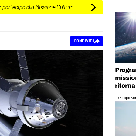
: partecipa alla Missione Cultura
CONDIVIDI
Progra
missio
ritorna
Di
Filippo Bo