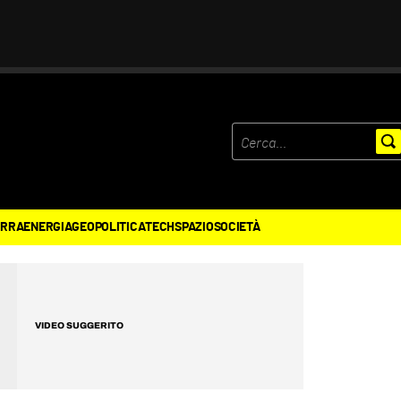
ERRA
ENERGIA
GEOPOLITICA
TECH
SPAZIO
SOCIETÀ
VIDEO SUGGERITO