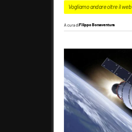
Vogliamo andare oltre il web
A cura di
Filippo Bonaventura