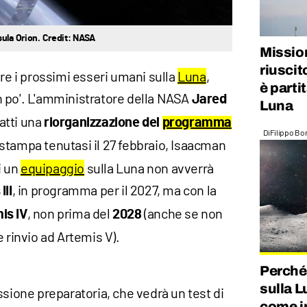
sula Orion. Credit: NASA
Mission
riuscit
ere i prossimi esseri umani sulla
Luna
,
è partit
 po'. L'amministratore della NASA
Jared
Luna
atti una
riorganizzazione del
programma
Di
Filippo Bo
 stampa tenutasi il 27 febbraio, Isaacman
i un
equipaggio
sulla Luna non avverrà
, in programma per il 2027, ma con la
III
, non prima del
(anche se non
is IV
2028
 rinvio ad Artemis V).
Perché
sulla L
ssione preparatoria, che vedrà un test di
come i