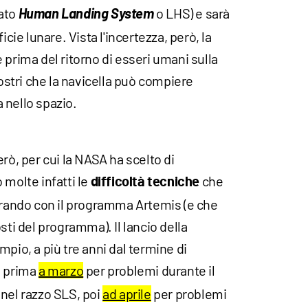
mato
Human Landing System
o LHS) e sarà
icie lunare. Vista l'incertezza, però, la
 prima del ritorno di esseri umani sulla
tri che la navicella può compiere
 nello spazio.
rò, per cui la NASA ha scelto di
 molte infatti le
che
difficoltà tecniche
ntrando con il programma Artemis (e che
sti del programma). Il lancio della
mpio, a più tre anni dal termine di
o prima
a marzo
per problemi durante il
 nel razzo SLS, poi
ad aprile
per problemi