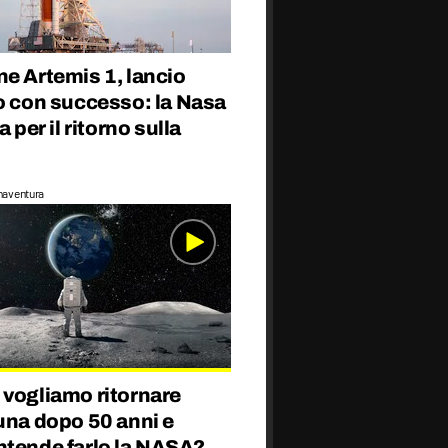
e Artemis 1, lancio
o con successo: la Nasa
a per il ritorno sulla
naventura
 vogliamo ritornare
una dopo 50 anni e
ntende farlo la NASA?