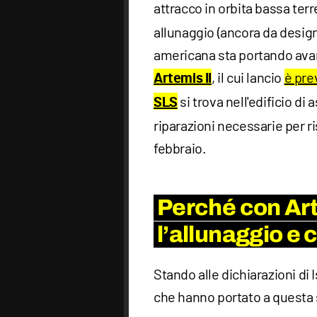
attracco in orbita bassa terr
allunaggio (ancora da design
americana sta portando av
, il cui lancio
è pre
Artemis II
si trova nell'edificio d
SLS
riparazioni necessarie per ri
febbraio.
Perché con Arte
l’allunaggio e
Stando alle dichiarazioni di
che hanno portato a questa 