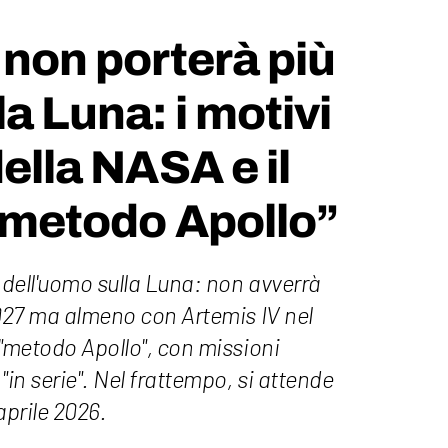
 non porterà più
a Luna: i motivi
della NASA e il
 “metodo Apollo”
o dell'uomo sulla Luna: non avverrà
2027 ma almeno con Artemis IV nel
 "metodo Apollo", con missioni
"in serie". Nel frattempo, si attende
 aprile 2026.