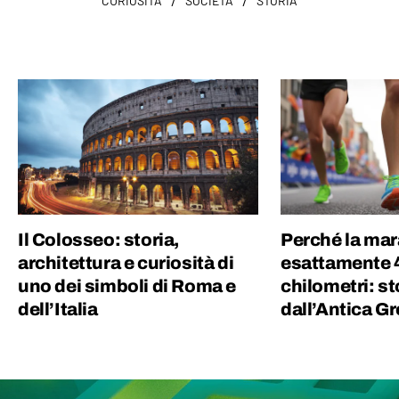
/
/
CURIOSITÀ
SOCIETÀ
STORIA
Il Colosseo: storia,
Perché la mar
architettura e curiosità di
esattamente 
uno dei simboli di Roma e
chilometri: st
dell’Italia
dall’Antica G