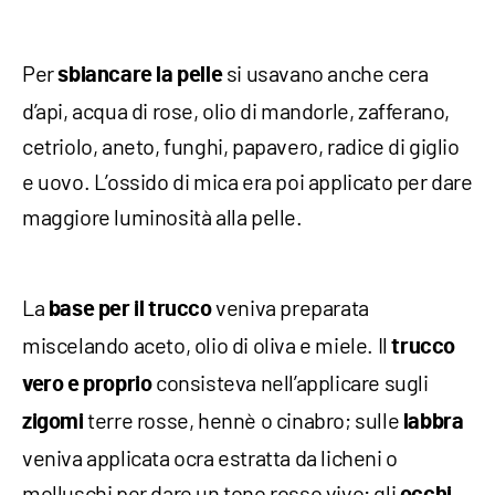
Per
si usavano anche cera
sbiancare la pelle
d’api, acqua di rose, olio di mandorle, zafferano,
cetriolo, aneto, funghi, papavero, radice di giglio
e uovo. L’ossido di mica era poi applicato per dare
maggiore luminosità alla pelle.
La
veniva preparata
base per il trucco
miscelando aceto, olio di oliva e miele. Il
trucco
consisteva nell’applicare sugli
vero e proprio
terre rosse, hennè o cinabro; sulle
zigomi
labbra
veniva applicata ocra estratta da licheni o
molluschi per dare un tono rosso vivo; gli