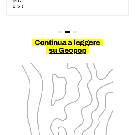
INGV
USGS
Continua a leggere
su Geopop