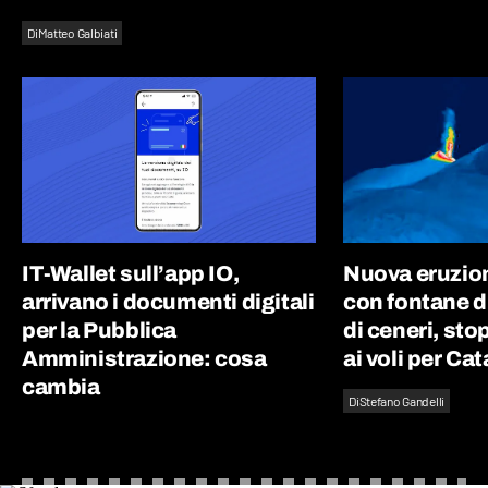
Di
Matteo Galbiati
IT-Wallet sull’app IO,
Nuova eruzion
arrivano i documenti digitali
con fontane d
per la Pubblica
di ceneri, st
Amministrazione: cosa
ai voli per Ca
cambia
Di
Stefano Gandelli