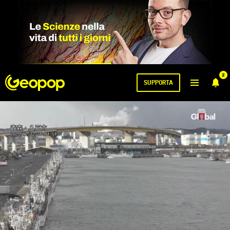
2
SUPPORTA