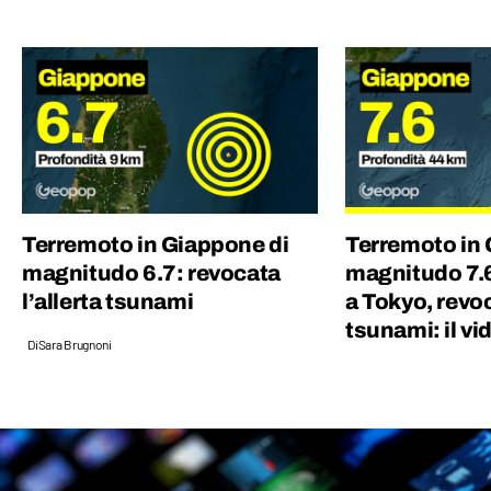
Politiche, grazie alla quale ho capito quanto
gli eventi del mondo siano profondamente
connessi tra di loro.
Terremoto in Giappone di
Terremoto in 
magnitudo 6.7: revocata
magnitudo 7.6
l’allerta tsunami
a Tokyo, revoc
tsunami: il vi
Di
Sara Brugnoni