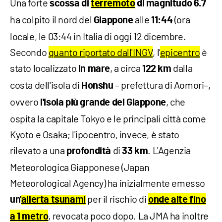
Una forte
scossa di
terremoto
di magnitudo 6.7
ha colpito il nord del
alle
(ora
Giappone
11:44
locale, le 03:44 in Italia di oggi 12 dicembre.
Secondo
quanto riportato dall'INGV
, l’
epicentro
è
stato localizzato
, a circa
dalla
in mare
122 km
costa dell'isola di
– prefettura di Aomori–,
Honshu
ovvero
, che
l'isola più grande del Giappone
ospita la capitale Tokyo e le principali città come
Kyoto e Osaka; l'ipocentro, invece, è stato
rilevato a una
di
. L'Agenzia
profondità
33 km
Meteorologica Giapponese (Japan
Meteorological Agency) ha inizialmente emesso
per il rischio di
un'
allerta tsunami
onde alte fino
, revocata poco dopo. La JMA ha inoltre
a 1 metro