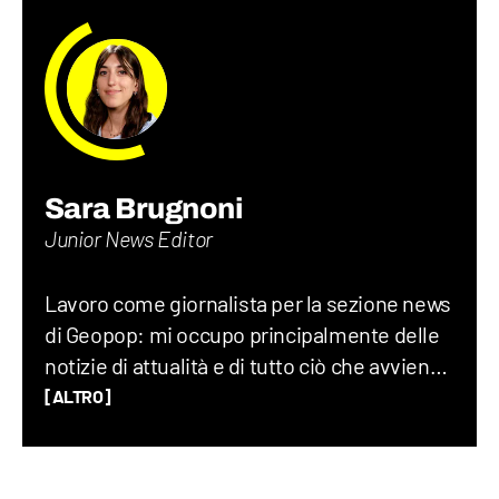
Sara Brugnoni
Junior News Editor
Lavoro come giornalista per la sezione news
di Geopop: mi occupo principalmente delle
notizie di attualità e di tutto ciò che avviene
sul Pianeta Terra, dalla geopolitica allo
[ALTRO]
spazio, fino alla società nel suo complesso.
Ho lavorato per un quotidiano economico e
ho una laurea magistrale in Scienze