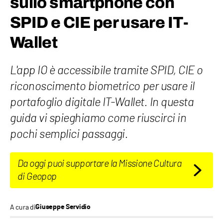
sullo smartphone con
SPID e CIE per usare IT-
Wallet
L'app IO è accessibile tramite SPID, CIE o
riconoscimento biometrico per usare il
portafoglio digitale IT-Wallet. In questa
guida vi spieghiamo come riuscirci in
pochi semplici passaggi.
Da oggi puoi supportare la Missione Cultura
di Geopop
A cura di
Giuseppe Servidio