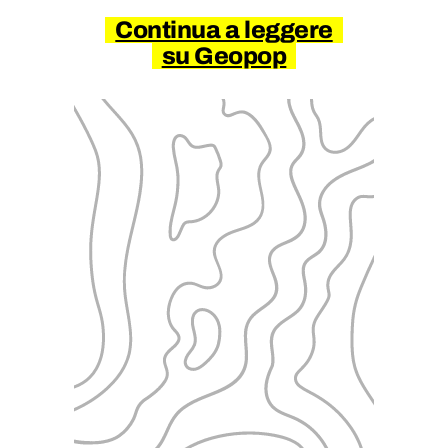
Continua a leggere
su Geopop