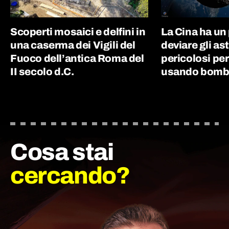
Scoperti mosaici e delfini in
La Cina ha un
una caserma dei Vigili del
deviare gli as
Fuoco dell’antica Roma del
pericolosi per
II secolo d.C.
usando bombe
Cosa stai
cercando?