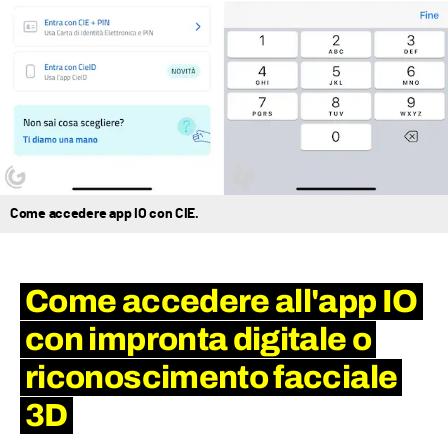
Come accedere app IO con CIE.
Come accedere all'app IO
con impronta digitale o
riconoscimento facciale
3D