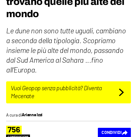
trovano quelle più alte del
mondo
Le dune non sono tutte uguali, cambiano
a seconda della tipologia. Scopriamo
insieme le più alte del mondo, passando
dal Sud America al Sahara ...fino
all’Europa.
Vuoi Geopop senza pubblicità? Diventa
Mecenate
A cura di
Arianna Izzi
756
CONDIVIDI