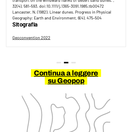
transport on the windward flanks of desert sand dunes. ,
32(4), 581–593. doi:10.1111/j.1365-3091.1985.tb00472
Lancaster, N. (1982). Linear dunes. Progress in Physical
Geography: Earth and Environment, 6(4), 475–504
Sitografia
Geoconvention 2022
Continua a leggere
su Geopop