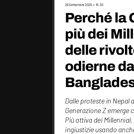
26 Settembre 2025
15:30
Perché la 
più dei Mil
delle rivol
odierne da
Banglade
Dalle proteste in Nepal a
Generazione Z emerge c
Più attiva dei Millennial
ingiustizie usando anche 