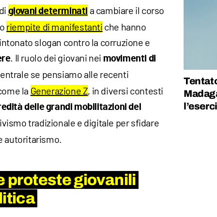
 di
a cambiare il corso
giovani determinati
no
riempite di manifestanti
che hanno
 intonato slogan contro la corruzione e
. Il ruolo dei giovani nei
ere
movimenti di
ntrale se pensiamo alle recenti
Tentato
 come la
Generazione Z
, in diversi contesti
Madaga
l’eserc
eredità delle grandi mobilitazioni del
vismo tradizionale e digitale per sfidare
e autoritarismo.
e proteste giovanili
itica