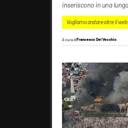
inseriscono in una lunga
Vogliamo andare oltre il web
A cura di
Francesco Del Vecchio