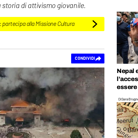
 storia di attivismo giovanile.
: partecipa alla Missione Cultura
CONDIVIDI
Nepal e
l’acces
essere 
Di
Sara Brugn