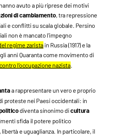
 hanno avuto a più riprese dei motivi
, tra repressione
azioni di cambiamento
ali e conflitti su scala globale. Persino
iali non è mancato l'impegno
del regime zarista
in Russia (1917) e la
gli anni Quaranta come movimento di
contro l’occupazione nazista
.
a rappresentare un vero e proprio
anta
i proteste nei Paesi occidentali: in
diventa sinonimo di
politico
cultura
menti sfida il potere politico
ibertà e uguaglianza. In particolare, il