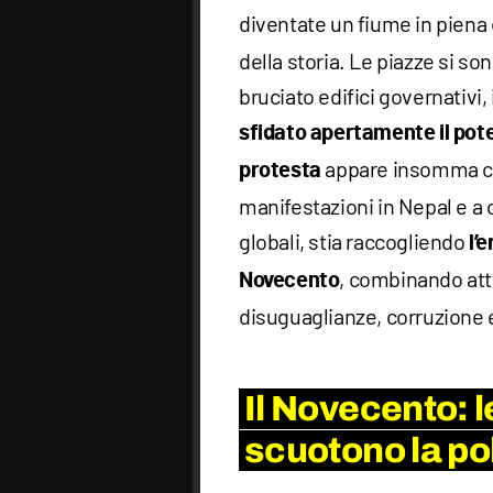
diventate un fiume in piena
della storia. Le piazze si so
bruciato edifici governativi,
sfidato apertamente il pot
appare insomma ce
protesta
manifestazioni in Nepal e a
globali, stia raccogliendo
l’
, combinando atti
Novecento
disuguaglianze, corruzione 
Il Novecento: l
scuotono la pol