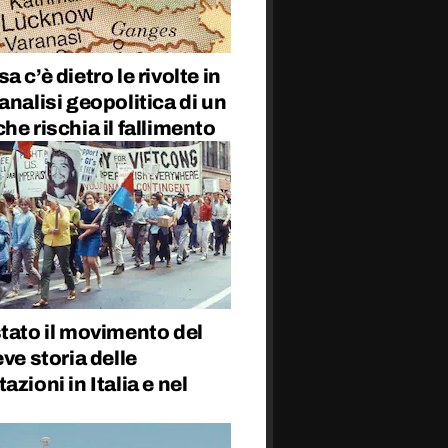
a c’è dietro le rivolte in
analisi geopolitica di un
he rischia il fallimento
tato il movimento del
eve storia delle
azioni in Italia e nel