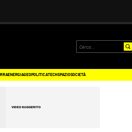
ERRA
ENERGIA
GEOPOLITICA
TECH
SPAZIO
SOCIETÀ
VIDEO SUGGERITO