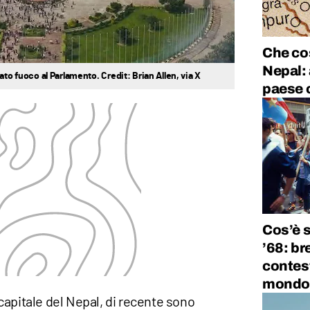
Che cos
Nepal: 
ato fuoco al Parlamento. Credit: Brian Allen, via X
paese c
Cos’è s
’68: br
contest
mondo
a capitale del Nepal, di recente sono