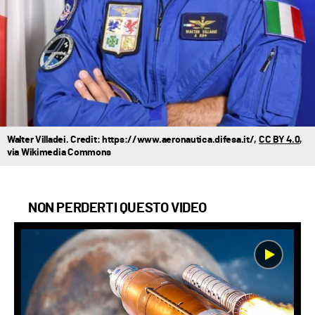
Walter Villadei. Credit: https://www.aeronautica.difesa.it/,
CC BY 4.0
,
via Wikimedia Commons
NON PERDERTI QUESTO VIDEO