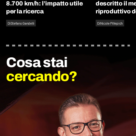
8.700 km/h: l’impatto utile
descritto il 
per la ricerca
riproduttivo d
Di
Stefano Gandelli
Di
Nicole Pillepich
Cosa stai
cercando?