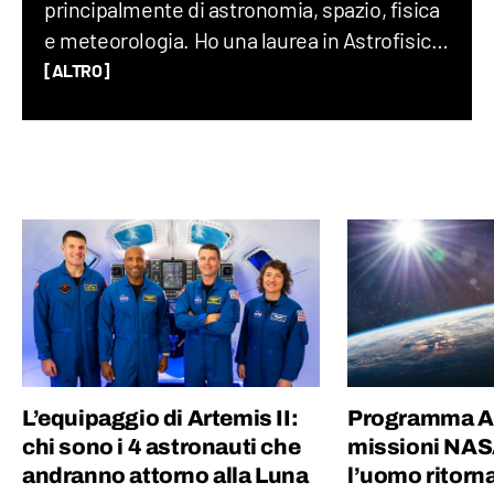
principalmente di astronomia, spazio, fisica
e meteorologia. Ho una laurea in Astrofisica,
un Master in Comunicazione della Scienza
[ALTRO]
alla SISSA di Trieste e in passato ho fatto
divulgazione scientifica con il progetto “Chi
ha paura del buio?”.
L’equipaggio di Artemis II:
Programma Ar
chi sono i 4 astronauti che
missioni NAS
andranno attorno alla Luna
l’uomo ritorn