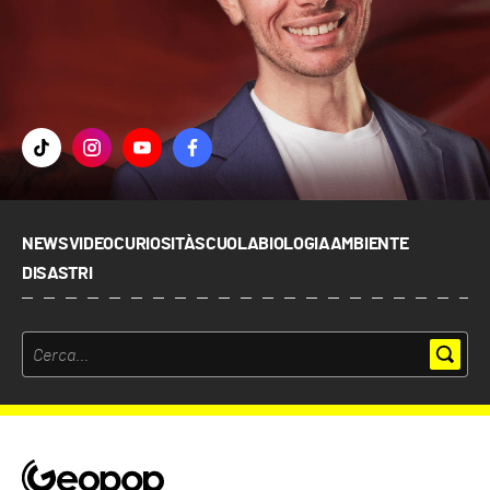
NEWS
VIDEO
CURIOSITÀ
SCUOLA
BIOLOGIA
AMBIENTE
DISASTRI