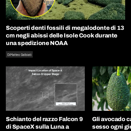
Scoperti denti fossili di megalodonte di 13
cm negli abissi delle Isole Cook durante
una spedizione NOAA
Di
Matteo Galbiati
Schianto del razzo Falcon 9
Gli avocado 
di SpaceX sulla Luna a
sesso ogni gi