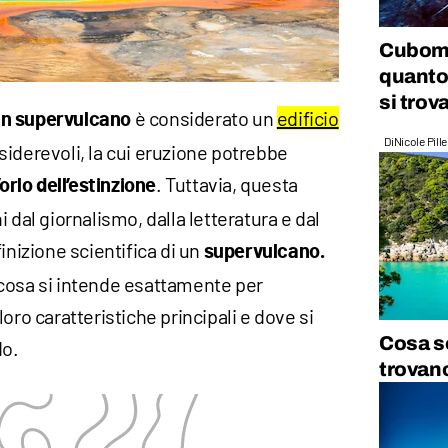
Cubome
quanto
si trov
è considerato un
edificio
n supervulcano
Di
Nicole Pill
iderevoli, la cui eruzione potrebbe
. Tuttavia, questa
’orlo dell’estinzione
 dal giornalismo, dalla letteratura e dal
inizione scientifica di un
supervulcano.
cosa si intende esattamente per
oro caratteristiche principali e dove si
Cosa so
do.
trovano