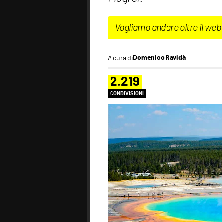
Vogliamo andare oltre il web
A cura di
Domenico Ravidà
2.219
CONDIVISIONI