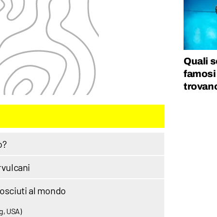
Quali so
famosi
trovan
o?
rvulcani
nosciuti al mondo
g, USA)