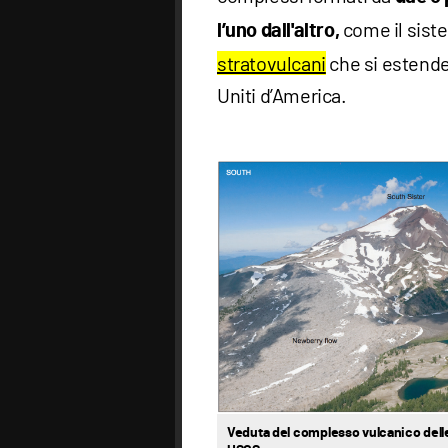
come il sis
l’uno dall'altro,
stratovulcani
che si estende 
Uniti d’America.
Veduta del complesso vulcanico delle