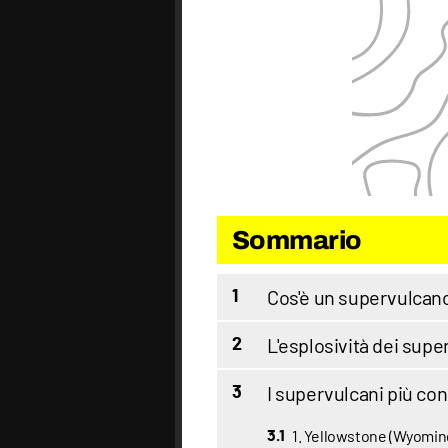
Sommario
Cos'è un supervulcan
1
L'esplosività dei supe
2
I supervulcani più co
3
1. Yellowstone (Wyomin
3.1