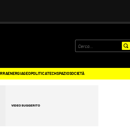
ERRA
ENERGIA
GEOPOLITICA
TECH
SPAZIO
SOCIETÀ
VIDEO SUGGERITO