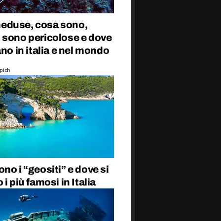
duse, cosa sono,
 sono pericolose e dove
ano in italia e nel mondo
epich
no i “geositi” e dove si
 i più famosi in Italia