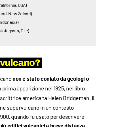
California, USA)
land, New Zeland)
Indonesia)
tofagasta, Cile)
rvulcano?
ulcano
non è stato coniato da geologi o
a prima apparizione nel 1925, nel libro
a scrittrice americana Helen Bridgeman. Il
mine supervulcano in un contesto
 1900, quando fu usato per descrivere
iù edifici vulcanici a breve distanza