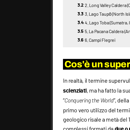
2. Long Valley Caldera (
3.2
3. Lago Taupō (North Is
3.3
4. Lago Toba (Sumatra, 
3.4
5. La Pacana Caldera (An
3.5
6. Campi Flegrei
3.6
Cos'è un supe
In realtà, il termine superv
, ma ha fatto la su
scienziati
“
”, dell
Conquering the World
primo vero utilizzo del ter
geologico risale a metà del
complessi formati da
due o p