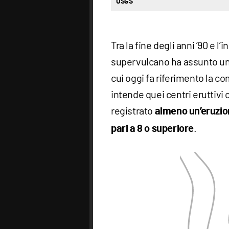
USGS
Tra la fine degli anni ’90 e l’
supervulcano ha assunto una
cui oggi fa riferimento la co
intende quei centri eruttivi 
registrato
almeno un’eruzi
.
pari a 8 o superiore