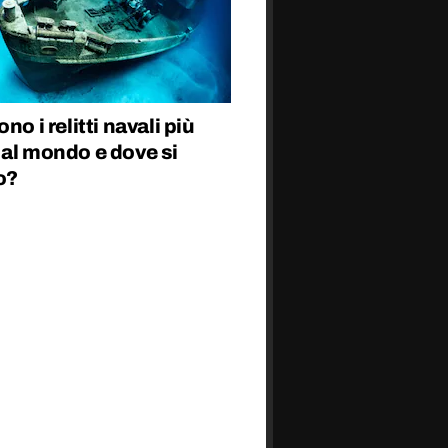
no i relitti navali più
 al mondo e dove si
o?